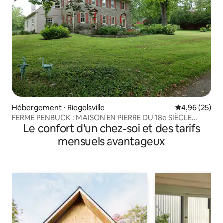
Hébergement ⋅ Riegelsville
Évaluation mo
4,96 (25)
FERME PENBUCK : MAISON EN PIERRE DU 18e SIÈCLE
Le confort d'un chez-soi et des tarifs
DANS LE COMTÉ DE BUCKS
mensuels avantageux