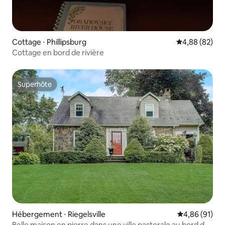
Cottage ⋅ Phillipsburg
Évaluation mo
4,88 (82)
Cottage en bord de rivière
Superhôte
Superhôte
Hébergement ⋅ Riegelsville
Évaluation mo
4,86 (91)
Belle maison en pierre dans une ville pastorale au bord de