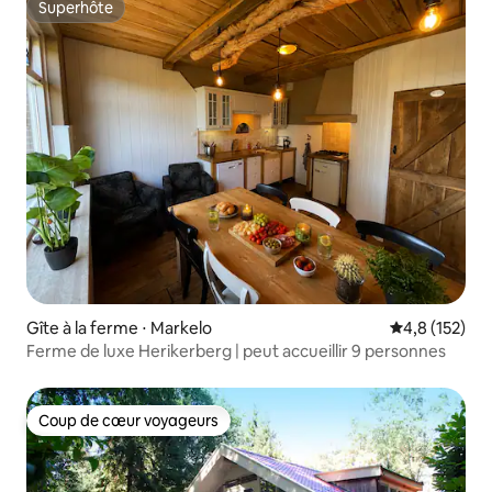
Superhôte
Superhôte
Gîte à la ferme ⋅ Markelo
Évaluation mo
4,8 (152)
Ferme de luxe Herikerberg | peut accueillir 9 personnes
Coup de cœur voyageurs
Coup de cœur voyageurs