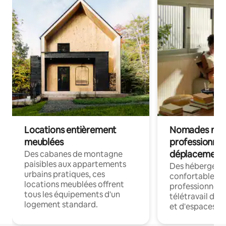
Locations entièrement
Nomades num
meublées
professionnel
déplacement
Des cabanes de montagne
paisibles aux appartements
Des hébergem
urbains pratiques, ces
confortables p
locations meublées offrent
professionnels
tous les équipements d'un
télétravail dis
logement standard.
et d'espaces de