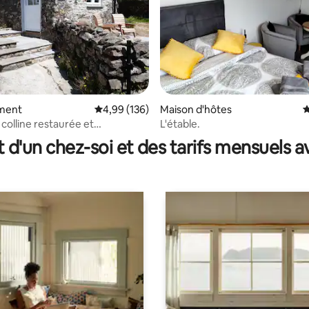
ment
Évaluation moyenne sur la base de 136 commen
4,99 (136)
Maison d'hôtes
É
la base de 197 commentaires : 4,99 sur 5
colline restaurée et
L'étable.
le
t d'un chez-soi et des tarifs mensuels 