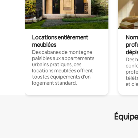
Locations entièrement
Noma
meublées
prof
dépl
Des cabanes de montagne
paisibles aux appartements
Des 
urbains pratiques, ces
confo
locations meublées offrent
profe
tous les équipements d'un
télét
logement standard.
et d'
Équipe