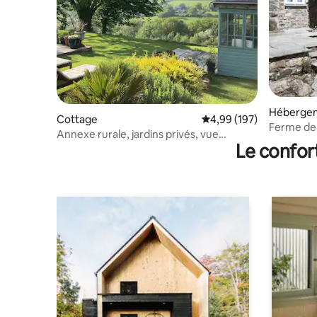
Héberge
Cottage
Évaluation moyenne sur 
4,99 (197)
Ferme de 
Annexe rurale, jardins privés, vue
confortab
Le confor
imprenable