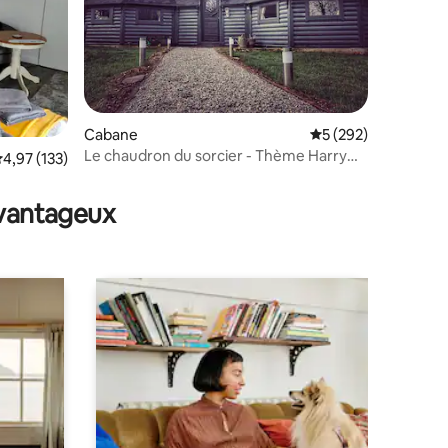
Cabane
Évaluation moyenne 
5 (292)
Le chaudron du sorcier - Thème Harry
taires : 4,99 sur 5
valuation moyenne sur la base de 133 commentaires : 4,97 sur 5
4,97 (133)
Potter
avantageux