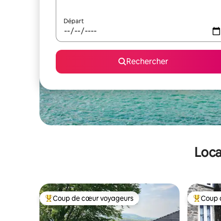
Départ
Rechercher
Loca
Coup de cœur voyageurs
Coup 
Coups de cœur voyageurs les plus appréciés
Coups de