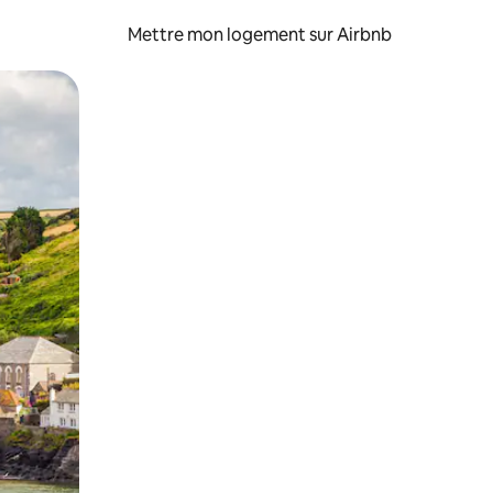
Mettre mon logement sur Airbnb
sant glisser.