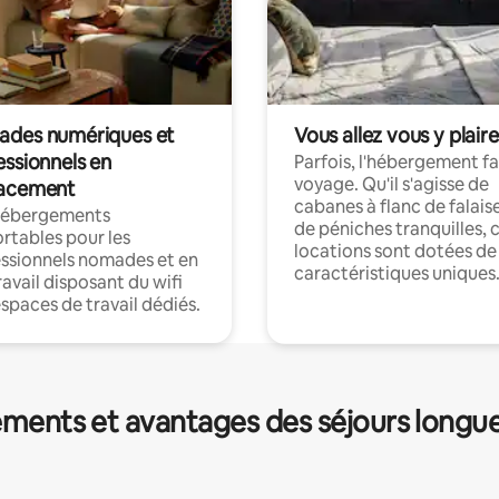
des numériques et
Vous allez vous y plaire
essionnels en
Parfois, l'hébergement fai
voyage. Qu'il s'agisse de
acement
cabanes à flanc de falais
hébergements
de péniches tranquilles, 
rtables pour les
locations sont dotées de
ssionnels nomades et en
caractéristiques uniques
ravail disposant du wifi
espaces de travail dédiés.
ments et avantages des séjours longu