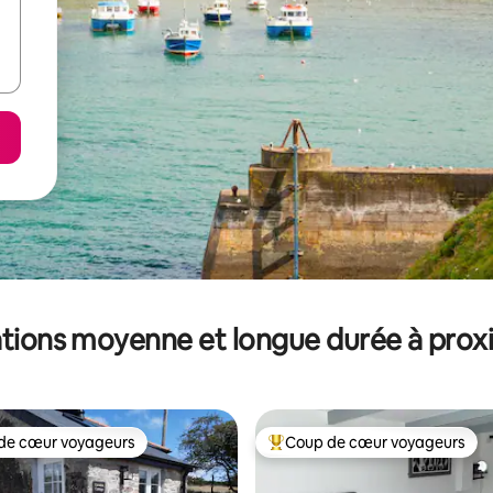
tions moyenne et longue durée à prox
de cœur voyageurs
Coup de cœur voyageurs
 cœur voyageurs les plus appréciés
Coups de cœur voyageurs les p