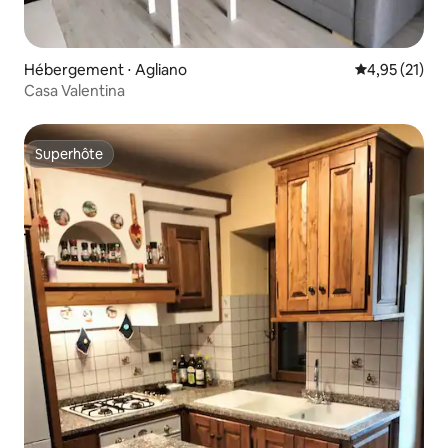
Hébergement ⋅ Agliano
Évaluation mo
4,95 (21)
Casa Valentina
Superhôte
Superhôte