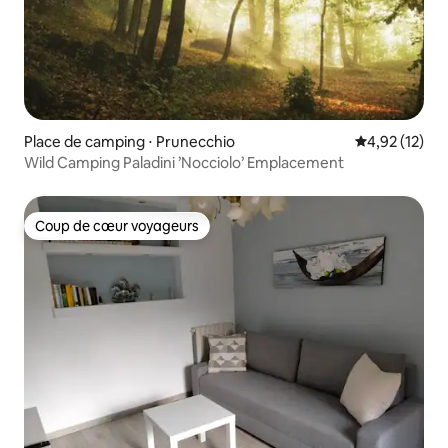
Place de camping ⋅ Prunecchio
Évaluation mo
4,92 (12)
Wild Camping Paladini ’Nocciolo’ Emplacement
Coup de cœur voyageurs
Coup de cœur voyageurs