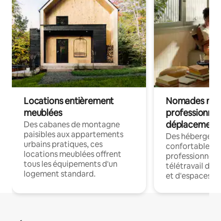
Locations entièrement
Nomades num
meublées
professionnel
déplacement
Des cabanes de montagne
paisibles aux appartements
Des hébergem
urbains pratiques, ces
confortables p
locations meublées offrent
professionnels
tous les équipements d'un
télétravail dis
logement standard.
et d'espaces de