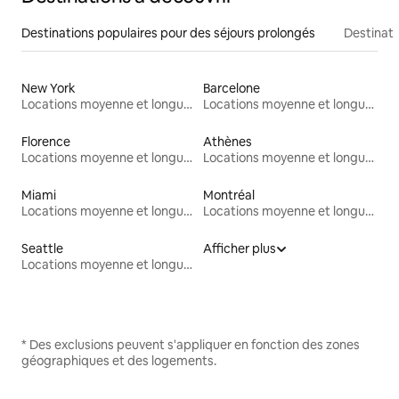
Destinations populaires pour des séjours prolongés
Destinati
New York
Barcelone
Locations moyenne et longue durée
Locations moyenne et longue durée
Florence
Athènes
Locations moyenne et longue durée
Locations moyenne et longue durée
Miami
Montréal
Locations moyenne et longue durée
Locations moyenne et longue durée
Seattle
Afficher plus
Locations moyenne et longue durée
* Des exclusions peuvent s'appliquer en fonction des zones
géographiques et des logements.