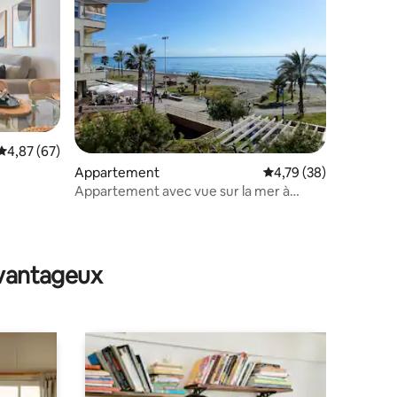
Évaluation moyenne sur la base de 67 commentaires : 4,87 sur 5
4,87 (67)
Appartement
Évaluation moyenne su
4,79 (38)
Appartement avec vue sur la mer à
Rincón de la Victoria
ntaires : 4,97 sur 5
avantageux