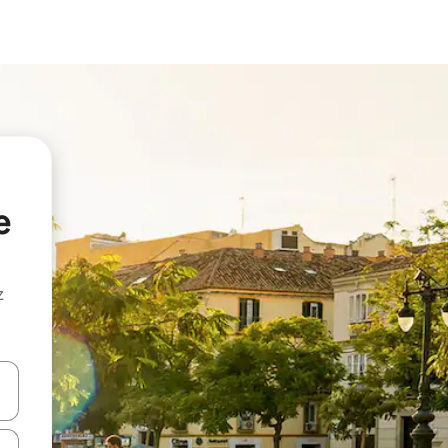
e
z
hes vers le haut et vers le bas pour les parcourir ou en appuyant et en fai