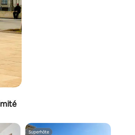
imité
Superhôte
Superhôte