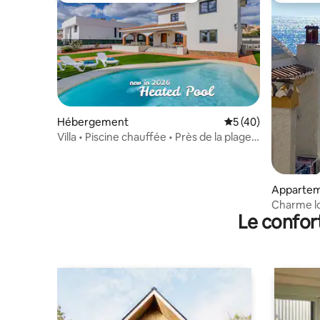
Hébergement
Évaluation moyenne
5 (40)
Villa • Piscine chauffée • Près de la plage
et de Malaga
Apparte
Charme loca
Le confor
plage. Wi-