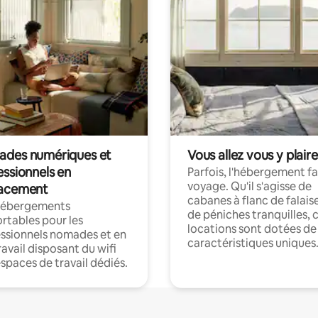
des numériques et
Vous allez vous y plaire
essionnels en
Parfois, l'hébergement fai
voyage. Qu'il s'agisse de
acement
cabanes à flanc de falais
hébergements
de péniches tranquilles, 
rtables pour les
locations sont dotées de
ssionnels nomades et en
caractéristiques uniques
ravail disposant du wifi
espaces de travail dédiés.