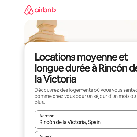
Aller
directement
au
contenu
Locations moyenne et
longue durée à Rincón d
la Victoria
Découvrez des logements où vous vous sente
comme chez vous pour un séjour d'un mois ou
plus.
Adresse
Lorsque les résultats s'affichent, utilisez les flèc
Arrivée