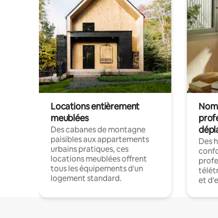
Locations entièrement
Noma
meublées
prof
dépl
Des cabanes de montagne
paisibles aux appartements
Des 
urbains pratiques, ces
confo
locations meublées offrent
profe
tous les équipements d'un
télét
logement standard.
et d'