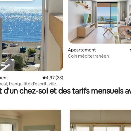
 sur la base de 40 commentaires : 5 sur 5
Appartement
Coin méditerranéen
ment
Évaluation moyenne sur la base de 33 comme
4,97 (33)
l, tranquillité d’esprit, ville,
t d'un chez-soi et des tarifs mensuels 
Fi / climatisation