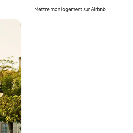
Mettre mon logement sur Airbnb
sant glisser.