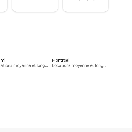
ami
Montréal
Locations moyenne et longue durée
Locations moyenne et longue durée