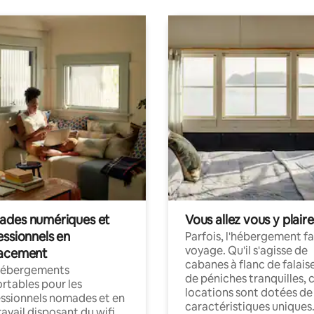
des numériques et
Vous allez vous y plaire
essionnels en
Parfois, l'hébergement fai
voyage. Qu'il s'agisse de
acement
cabanes à flanc de falais
hébergements
de péniches tranquilles, 
rtables pour les
locations sont dotées de
ssionnels nomades et en
caractéristiques uniques
ravail disposant du wifi