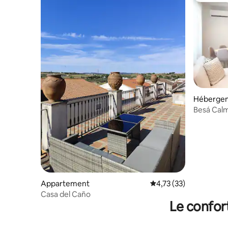
Héberge
Besá Calm
Appartement
Évaluation moyenne su
4,73 (33)
Casa del Caño
Le confor