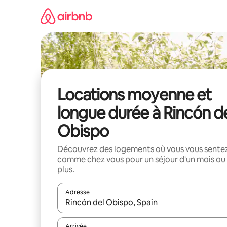
Aller
directement
au
contenu
Locations moyenne et
longue durée à Rincón d
Obispo
Découvrez des logements où vous vous sente
comme chez vous pour un séjour d'un mois ou
plus.
Adresse
Lorsque les résultats s'affichent, utilisez les flèc
Arrivée