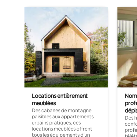
Locations entièrement
Noma
meublées
prof
dépl
Des cabanes de montagne
paisibles aux appartements
Des 
urbains pratiques, ces
confo
locations meublées offrent
profe
tous les équipements d'un
télét