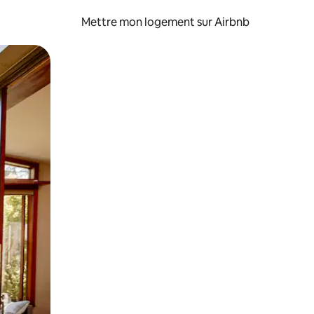
Mettre mon logement sur Airbnb
sant glisser.