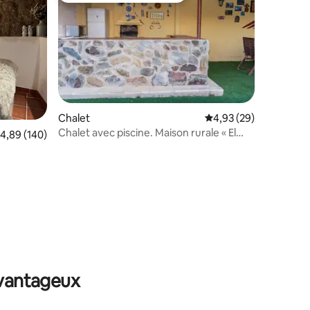
Chalet
Évaluation moyenne su
4,93 (29)
Chalet avec piscine. Maison rurale « El
ntaires : 4,93 sur 5
valuation moyenne sur la base de 140 commentaires : 4,89 sur 5
4,89 (140)
Zarzoso »
avantageux