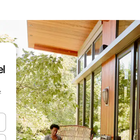
el
z
hes vers le haut et vers le bas pour les parcourir ou en appuyant et en fai