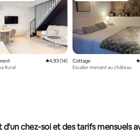
ment
Évaluation moyenne sur la base de 14 comme
4,93 (14)
Cottage
É
a Rural
Escalier menant au château
r la base de 33 commentaires : 4,73 sur 5
t d'un chez-soi et des tarifs mensuels 