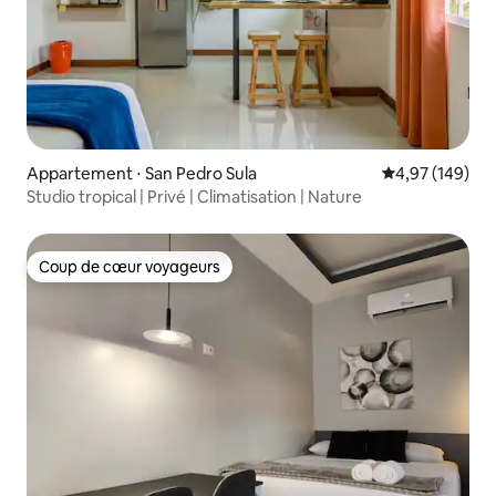
Appartement ⋅ San Pedro Sula
Évaluation moy
4,97 (149)
Studio tropical | Privé | Climatisation | Nature
Coup de cœur voyageurs
Coup de cœur voyageurs