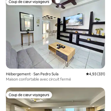
Coup de cœur voyageurs
Coup de cœur voyageurs
Hébergement ⋅ San Pedro Sula
Évaluation moy
4,93 (331)
Maison confortable avec circuit fermé
Coup de cœur voyageurs
Coup de cœur voyageurs