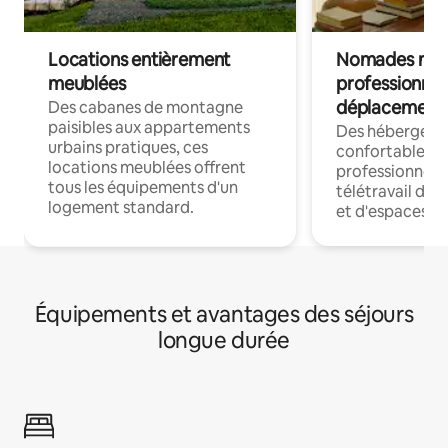
Locations entièrement
Nomades num
meublées
professionnel
déplacement
Des cabanes de montagne
paisibles aux appartements
Des hébergem
urbains pratiques, ces
confortables p
locations meublées offrent
professionnels
tous les équipements d'un
télétravail dis
logement standard.
et d'espaces de
Équipements et avantages des séjours
longue durée