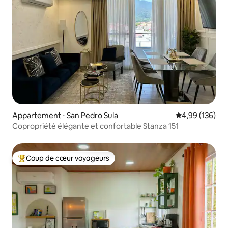
Appartement ⋅ San Pedro Sula
Évaluation moy
4,99 (136)
Copropriété élégante et confortable Stanza 151
Coup de cœur voyageurs
Coups de cœur voyageurs les plus appréciés