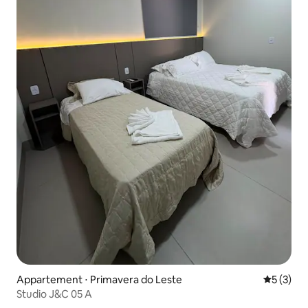
Appartement ⋅ Primavera do Leste
Évaluatio
5 (3)
Studio J&C 05 A