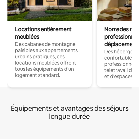
Locations entièrement
Nomades num
meublées
professionnel
déplacement
Des cabanes de montagne
paisibles aux appartements
Des hébergem
urbains pratiques, ces
confortables p
locations meublées offrent
professionnels
tous les équipements d'un
télétravail dis
logement standard.
et d'espaces de
Équipements et avantages des séjours
longue durée