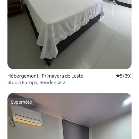
Hébergement ⋅ Primavera do Leste
Évaluation
5 (39)
Studio Europa, Résidence 2
Superhôte
Superhôte