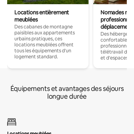
Locations entièrement
Nomades num
meublées
professionnel
déplacement
Des cabanes de montagne
paisibles aux appartements
Des hébergem
urbains pratiques, ces
confortables p
locations meublées offrent
professionnels
tous les équipements d'un
télétravail dis
logement standard.
et d'espaces de
Équipements et avantages des séjours
longue durée
Locations meublées