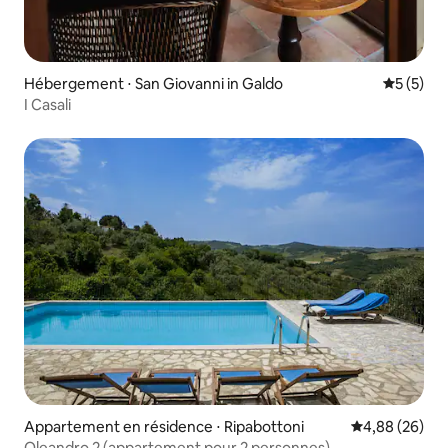
Hébergement ⋅ San Giovanni in Galdo
Évaluatio
5 (5)
I Casali
Appartement en résidence ⋅ Ripabottoni
Évaluation mo
4,88 (26)
Oleandro 2 (appartement pour 2 personnes)