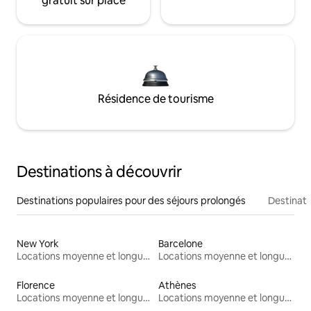
gratuit sur place
Résidence de tourisme
Destinations à découvrir
Destinations populaires pour des séjours prolongés
Destinati
New York
Barcelone
Locations moyenne et longue durée
Locations moyenne et longue durée
Florence
Athènes
Locations moyenne et longue durée
Locations moyenne et longue durée