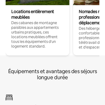
Locations entièrement
Nomades num
meublées
professionnel
déplacement
Des cabanes de montagne
paisibles aux appartements
Des hébergem
urbains pratiques, ces
confortables p
locations meublées offrent
professionnels
tous les équipements d'un
télétravail dis
logement standard.
et d'espaces de
Équipements et avantages des séjours
longue durée