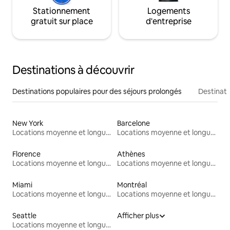
Stationnement
Logements
gratuit sur place
d'entreprise
Destinations à découvrir
Destinations populaires pour des séjours prolongés
Destinati
New York
Barcelone
Locations moyenne et longue durée
Locations moyenne et longue durée
Florence
Athènes
Locations moyenne et longue durée
Locations moyenne et longue durée
Miami
Montréal
Locations moyenne et longue durée
Locations moyenne et longue durée
Seattle
Afficher plus
Locations moyenne et longue durée