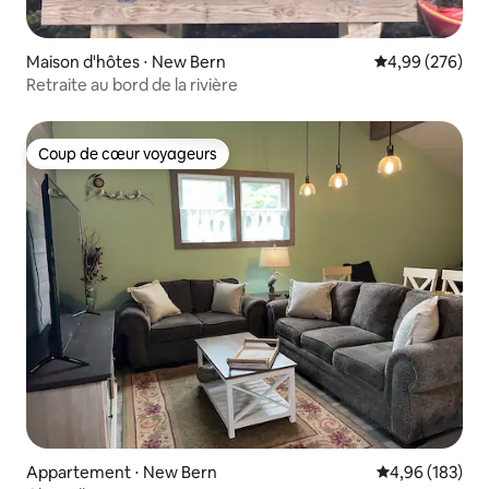
Maison d'hôtes ⋅ New Bern
Évaluation moy
4,99 (276)
Retraite au bord de la rivière
Coup de cœur voyageurs
Coup de cœur voyageurs
Appartement ⋅ New Bern
Évaluation moy
4,96 (183)