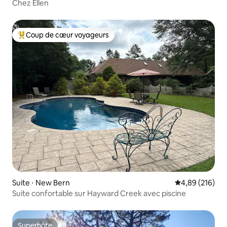
Chez Ellen
Coup de cœur voyageurs
Coups de cœur voyageurs les plus appréciés
Suite ⋅ New Bern
Évaluation moy
4,89 (216)
Suite confortable sur Hayward Creek avec piscine
Superhôte