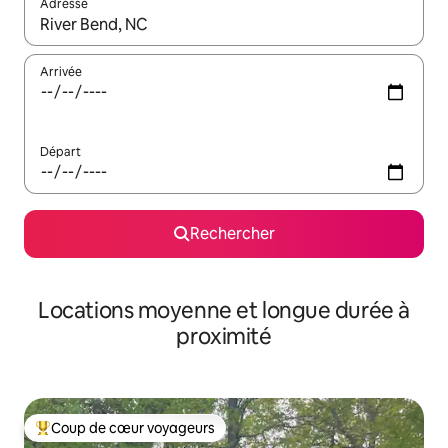
Adresse
Lorsque les résultats s'affichent, utilisez les flèches vers le hau
Arrivée
Départ
Rechercher
Locations moyenne et longue durée à
proximité
Coup de cœur voyageurs
Coups de cœur voyageurs les plus appréciés