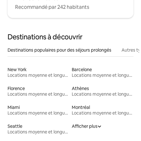
Recommandé par 242 habitants
Destinations à découvrir
Destinations populaires pour des séjours prolongés
Autres t
New York
Barcelone
Locations moyenne et longue durée
Locations moyenne et longue durée
Florence
Athènes
Locations moyenne et longue durée
Locations moyenne et longue durée
Miami
Montréal
Locations moyenne et longue durée
Locations moyenne et longue durée
Seattle
Afficher plus
Locations moyenne et longue durée