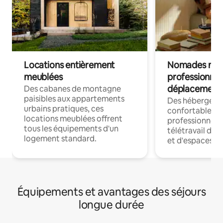
Locations entièrement
Nomades num
meublées
professionnel
déplacement
Des cabanes de montagne
paisibles aux appartements
Des hébergem
urbains pratiques, ces
confortables p
locations meublées offrent
professionnels
tous les équipements d'un
télétravail dis
logement standard.
et d'espaces de
Équipements et avantages des séjours
longue durée