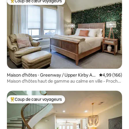
Coup de cœur voyageurs
Coups de cœur voyageurs les plus appréciés
Maison d'hôtes ⋅ Greenway / Upper Kirby Are
Évaluation moy
4,99 (166)
a
Maison d'hôtes haut de gamme au calme en ville - Proche
de tout
Coup de cœur voyageurs
Coups de cœur voyageurs les plus appréciés