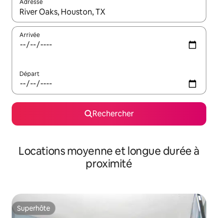
Adresse
Lorsque les résultats s'affichent, utilisez les flèches vers le hau
Arrivée
Départ
Rechercher
Locations moyenne et longue durée à
proximité
Superhôte
Superhôte