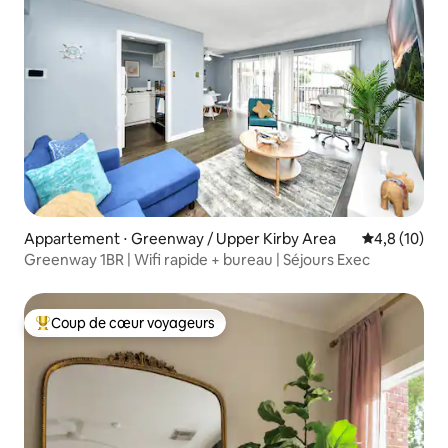
Appartement ⋅ Greenway / Upper Kirby Area
Évaluation m
4,8 (10)
Greenway 1BR | Wifi rapide + bureau | Séjours Exec
Coup de cœur voyageurs
Coups de cœur voyageurs les plus appréciés