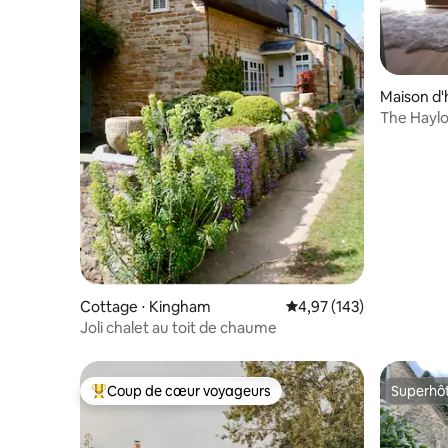
Maison d'
The Haylof
campagn
Cottage ⋅ Kingham
Évaluation moyenne sur
4,97 (143)
Joli chalet au toit de chaume
Coup de cœur voyageurs
Superhô
Coups de cœur voyageurs les plus appréciés
Superhô