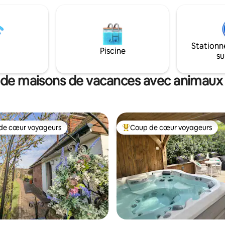
ements de cuisine de base
voiture : M4 vers Londres et H
loire, grille-pain, plaque de
(1 heure) Oxford/Cotswolds,
ouble, four à micro-ondes et
Hungerford, Wantage Jardin orienté
r et réfrigérateur/congélateur.
plein sud jusqu'à l'avant du chal
da avec 2 barbecues et des
m) Bordures de fleurs/chaises
Stationn
Piscine
us une terrasse inférieure
longues/chaises longues sur 
su
r la rivière.
Vue sur la rivière depuis le chalet Bon
balades à proximité
 de maisons de vacances avec animaux
de cœur voyageurs
Coup de cœur voyageurs
 cœur voyageurs les plus appréciés
Coups de cœur voyageurs les p