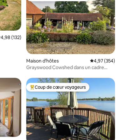
valuation moyenne sur la base de 132 commentaires : 4,98 sur 5
4,98 (132)
taires : 4,86 sur 5
Maison d'hôtes
Évaluation moyenne sur
4,97 (354)
Grayswood Cowshed dans un cadre
magnifique
Coup de cœur voyageurs
Coups de cœur voyageurs les plus appréciés