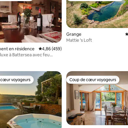
Grange
É
Mattie 's Loft
ent en résidence
Évaluation moyenne sur la base de 459 commen
4,86 (459)
 luxe à Battersea avec feu
la base de 282 commentaires : 4,96 sur 5
 proximité de Park
 cœur voyageurs
Coup de cœur voyageurs
 cœur voyageurs
Coup de cœur voyageurs