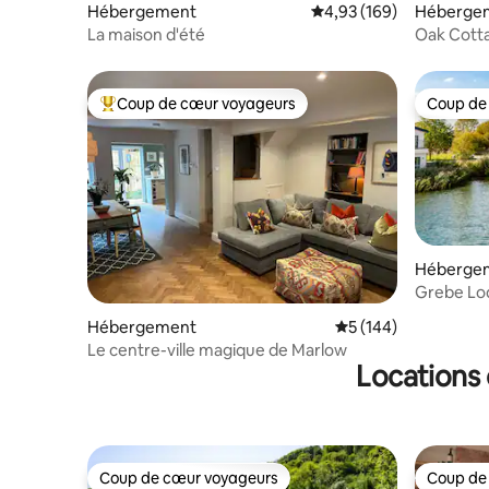
Hébergement
Évaluation moyenne sur 
4,93 (169)
Héberge
La maison d'été
Oak Cotta
Coup de cœur voyageurs
Coup de
Coups de cœur voyageurs les plus appréciés
Coup de
Héberge
Grebe Lod
dans les 
Hébergement
Évaluation moyenne s
5 (144)
Le centre-ville magique de Marlow
Locations 
Coup de cœur voyageurs
Coup de
Coup de cœur voyageurs
Coup de