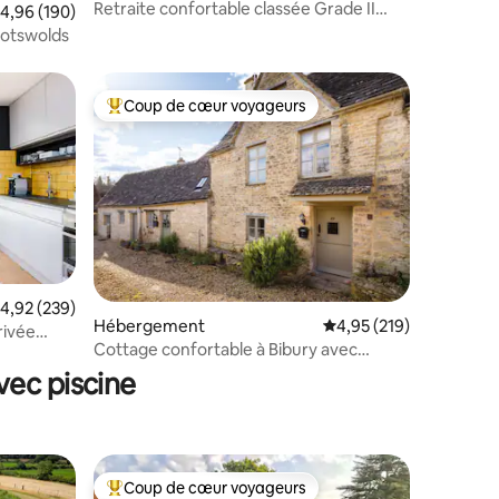
Retraite confortable classée Grade II
mentaires : 5 sur 5
valuation moyenne sur la base de 190 commentaires : 4,96 sur 5
4,96 (190)
dans les Cotswolds
Cotswolds
Coup de cœur voyageurs
Coups de cœur voyageurs les plus appréciés
ntaires : 4,92 sur 5
valuation moyenne sur la base de 239 commentaires : 4,92 sur 5
4,92 (239)
Hébergement
Évaluation moyenne sur
4,95 (219)
rivée
Cottage confortable à Bibury avec
parking
vec piscine
Coup de cœur voyageurs
lus appréciés
Coups de cœur voyageurs les plus appréciés