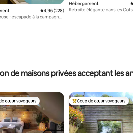
Hébergement
É
Retraite élégante dans les Cot
ment
Évaluation moyenne sur la base de 228 commen
4,96 (228)
avec piscine chauffée, pour 8 
ouse : escapade à la campagne
raine
 la base de 130 commentaires : 4,85 sur 5
on de maisons privées acceptant les 
de cœur voyageurs
Coup de cœur voyageurs
 cœur voyageurs les plus appréciés
Coups de cœur voyageurs les p