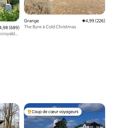
Grange
Évaluation moyenne sur
4,99 (226)
The Byre à Cold Christmas
taires : 4,97 sur 5
aluation moyenne sur la base de 689 commentaires : 4,98 sur 5
4,98 (689)
ncroyable
Coup de cœur voyageurs
Coups de cœur voyageurs les plus appréciés