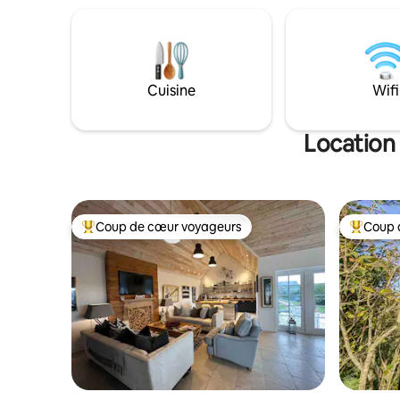
des équip
salle de bain attenante avec douche et
avec bouil
d’une cuisine simple. De grandes
cuisson d
fenêtres encadrent de superbes vues
gril, évie
sur la campagne, parfaites pour prendre
Une véran
un café au lever du soleil et observer les
Cuisine
Wifi
sièges, pl
étoiles la nuit. Profitez de promenades
donnant su
paisibles depuis le chalet et visitez les
villages et les pubs à proximité, autour de
Location
Petersfield. Animaux bienvenus.
Coup de cœur voyageurs
Coup 
Coups de cœur voyageurs les plus appréciés
Coups de