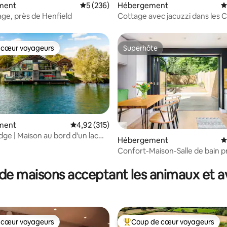
la base de 169 commentaires : 4,93 sur 5
ment
Évaluation moyenne sur la base de 236 com
5 (236)
Hébergement
É
ge, près de Henfield
Cottage avec jacuzzi dans les 
 cœur voyageurs
Superhôte
 cœur voyageurs
Superhôte
ment
Évaluation moyenne sur la base de 315 comme
4,92 (315)
ge | Maison au bord d'un lac
Hébergement
É
Cotswolds, jacuzzi, kayaks
Confort-Maison-Salle de bain p
ur la base de 144 commentaires : 5 sur 5
séparée-Vue su
de maisons acceptant les animaux et a
 cœur voyageurs
Coup de cœur voyageurs
 cœur voyageurs
Coups de cœur voyageurs les p