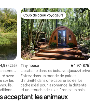
Grange
Coup de cœur voyageurs
Coup de
lus appréciés
Coup de cœur voyageurs
Coup de
Grange du
calme
Une grang
d'Oxford 
« Le Manoir 
d'un verr
privée a
dîner dan
de Cotswold. Entièrement 
fauteuil 
taires : 4,98 sur 5
cette pro
valuation moyenne sur la base de 255 commentaires : 4,98 sur 5
4,98 (255)
Tiny house
Évaluation moyenne sur
4,97 (876)
pour pass
les Chilt
e chaume
La cabane dans les bois avec jacuzzi privé
collèges 
uré avec
Entrez dans un monde de paix et
foires art
 sur les
d'intimité dans une cabane isolée. Le
assister 
nquille.
cadre idéal pour la romance, la détente
nombreux
ditionnel.
et une touche de luxe. Prenez un bain
a pas de
sous les étoiles dans le jacuzzi privé,
s acceptant les animaux
e lui-
blottissez-vous près du poêle à bois,
respirez l'air de la campagne et écoutez
ite. En
le chant des oiseaux. Avec un lit double