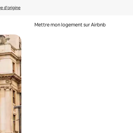
ue d'origine
Mettre mon logement sur Airbnb
sant glisser.