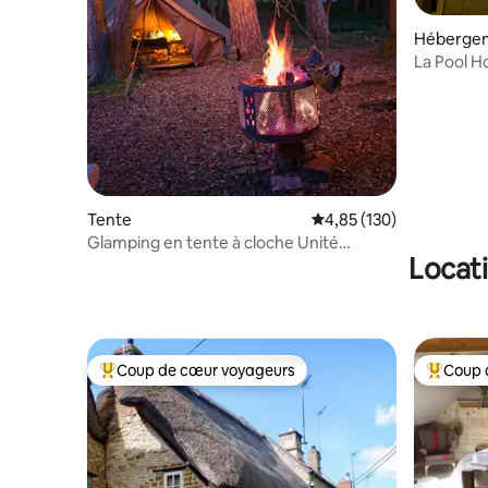
Héberge
La Pool H
contempo
Tente
Évaluation moyenne sur
4,85 (130)
Glamping en tente à cloche Unité
Locati
unique, autonome.
Coup de cœur voyageurs
Coup 
Coups de cœur voyageurs les plus appréciés
Coups de