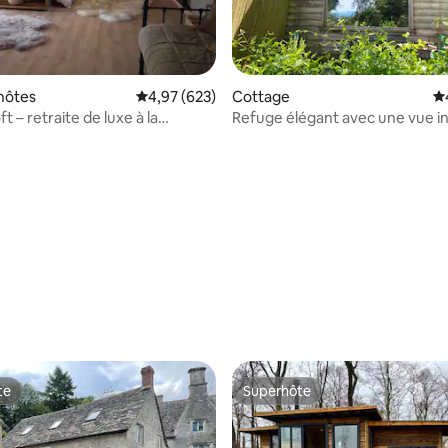
hôtes
Évaluation moyenne sur la base de 623 commen
4,97 (623)
Cottage
Év
t – retraite de luxe à la
Refuge élégant avec une vue i
e
sur la forêt
 la base de 143 commentaires : 4,97 sur 5
te
Superhôte
te
Superhôte