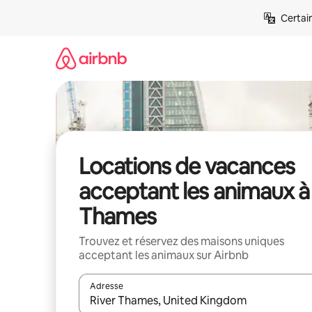
Aller
Certai
directement
au
contenu
Locations de vacances
acceptant les animaux à
Thames
Trouvez et réservez des maisons uniques
acceptant les animaux sur Airbnb
Adresse
Lorsque les résultats s'affichent, utilisez les flèc