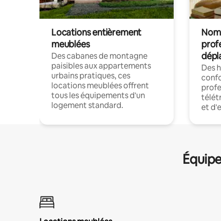
Locations entièrement
Noma
meublées
prof
dépl
Des cabanes de montagne
paisibles aux appartements
Des 
urbains pratiques, ces
confo
locations meublées offrent
profe
tous les équipements d'un
télét
logement standard.
et d'
Équipe