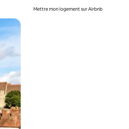
Mettre mon logement sur Airbnb
sant glisser.