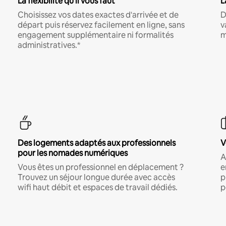
La flexibilité qu'il vous faut
L
Choisissez vos dates exactes d'arrivée et de
D
départ puis réservez facilement en ligne, sans
v
engagement supplémentaire ni formalités
m
administratives.*
Des logements adaptés aux professionnels
V
pour les nomades numériques
A
Vous êtes un professionnel en déplacement ?
e
Trouvez un séjour longue durée avec accès
p
wifi haut débit et espaces de travail dédiés.
p