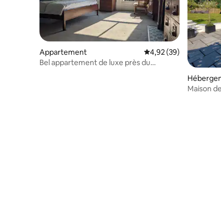
Appartement
Évaluation moyenne sur
4,92 (39)
Bel appartement de luxe près du
château de Douvres
Héberge
Maison de