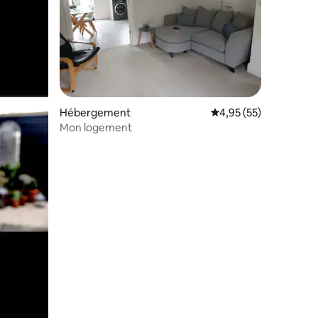
ntaires : 4,71 sur 5
Hébergement
Évaluation moyenne su
4,95 (55)
Mon logement