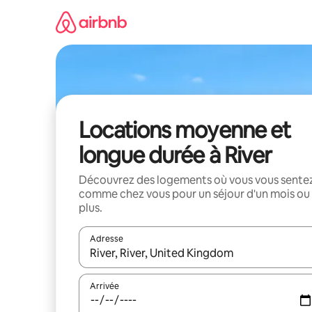
Aller
directement
au
contenu
Locations moyenne et
longue durée à River
Découvrez des logements où vous vous sente
comme chez vous pour un séjour d'un mois ou
plus.
Adresse
Lorsque les résultats s'affichent, utilisez les flèc
Arrivée