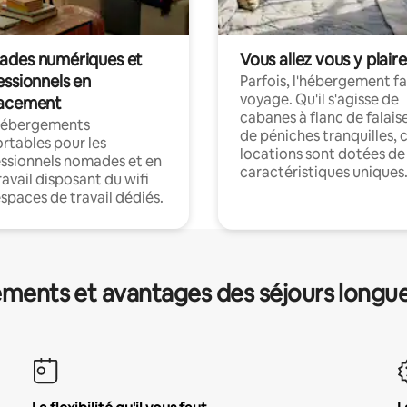
des numériques et
Vous allez vous y plaire
essionnels en
Parfois, l'hébergement fai
voyage. Qu'il s'agisse de
acement
cabanes à flanc de falais
hébergements
de péniches tranquilles, 
rtables pour les
locations sont dotées de
ssionnels nomades et en
caractéristiques uniques
ravail disposant du wifi
espaces de travail dédiés.
ments et avantages des séjours longu