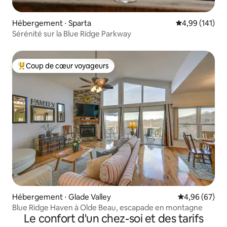
Hébergement ⋅ Sparta
Évaluation moy
4,99 (141)
Sérénité sur la Blue Ridge Parkway
Coup de cœur voyageurs
Coups de cœur voyageurs les plus appréciés
Hébergement ⋅ Glade Valley
Évaluation mo
4,96 (67)
Blue Ridge Haven à Olde Beau, escapade en montagne
Le confort d'un chez-soi et des tarifs