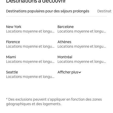
Destinations à découvrir
Destinations populaires pour des séjours prolongés
Destinati
New York
Barcelone
Locations moyenne et longue durée
Locations moyenne et longue durée
Florence
Athènes
Locations moyenne et longue durée
Locations moyenne et longue durée
Miami
Montréal
Locations moyenne et longue durée
Locations moyenne et longue durée
Seattle
Afficher plus
Locations moyenne et longue durée
* Des exclusions peuvent s'appliquer en fonction des zones
géographiques et des logements.