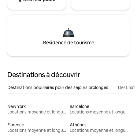
Résidence de tourisme
Destinations à découvrir
Destinations populaires pour des séjours prolongés
Destinati
New York
Barcelone
Locations moyenne et longue durée
Locations moyenne et longue durée
Florence
Athènes
Locations moyenne et longue durée
Locations moyenne et longue durée