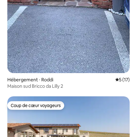
Hébergement ⋅ Roddi
Évaluation
5 (17)
Maison sud Bricco da Lilly 2
Coup de cœur voyageurs
Coup de cœur voyageurs