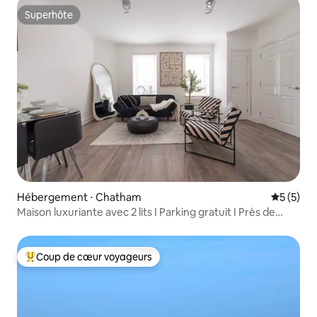
Superhôte
Superhôte
Hébergement ⋅ Chatham
Évaluatio
5 (5)
Maison luxuriante avec 2 lits I Parking gratuit I Près de
Chatham Dock
Coup de cœur voyageurs
Coups de cœur voyageurs les plus appréciés