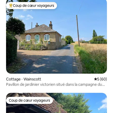
Coup de cœur voyageurs
Coups de cœur voyageurs les plus appréciés
Cottage ⋅ Wainscott
Évaluation
5 (60)
Pavillon de jardinier victorien situé dans la campagne du
Kent
Coup de cœur voyageurs
Coup de cœur voyageurs