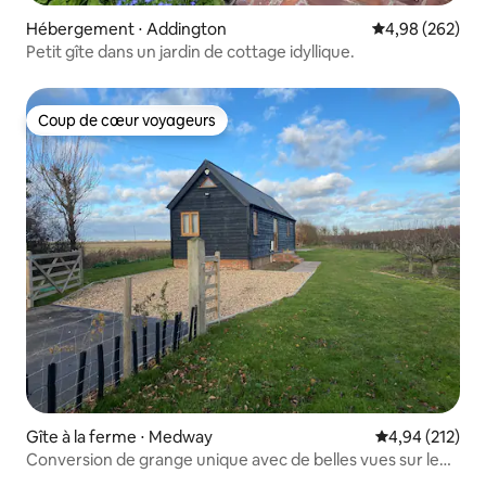
Hébergement ⋅ Addington
Évaluation moy
4,98 (262)
Petit gîte dans un jardin de cottage idyllique.
Coup de cœur voyageurs
Coup de cœur voyageurs
Gîte à la ferme ⋅ Medway
Évaluation moy
4,94 (212)
Conversion de grange unique avec de belles vues sur le
marais