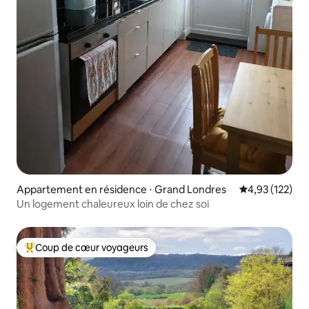
Appartement en résidence ⋅ Grand Londres
Évaluation moy
4,93 (122)
Un logement chaleureux loin de chez soi
Coup de cœur voyageurs
Coups de cœur voyageurs les plus appréciés