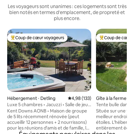
Les voyageurs sont unanimes : ces logements sont très
bien notés en termes d'emplacement, de propreté et
plus encore.
Coup de cœur voyageurs
Coup de cœur 
Coups de cœur voyageurs les plus appréciés
Coups de cœur vo
Hébergement ⋅ Detling
Évaluation moyenne sur la base 
4,98 (133)
Gîte à la ferme ⋅ 
Luxe 5 chambres • Jacuzzi • Salle de jeux
Tente bulle dans le
• 12 personnes
Kent Downs AONB • Maison de groupe
Située sur une fer
de 5 lits récemment rénovée (peut
meilleur endroit p
accueillir 12 personnes + 2 nourrissons)
étoiles. L'héberge
pour les réunions d'amis et de famille, les
entièrement équip
anniversaires et les week-ends de
profiter d'une nuit