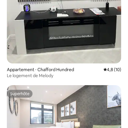
Appartement ⋅ Chafford Hundred
Évaluation m
4,8 (10)
Le logement de Melody
Superhôte
Superhôte