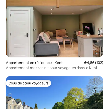
Appartement en résidence ⋅ Kent
Évaluation moy
4,86 (102)
Appartement mezzanine pour voyageurs dans le Kent -
Lit double XL
Coup de cœur voyageurs
Coup de cœur voyageurs