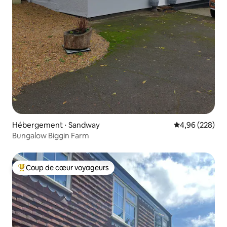
Hébergement ⋅ Sandway
Évaluation moy
4,96 (228)
Bungalow Biggin Farm
Coup de cœur voyageurs
Coups de cœur voyageurs les plus appréciés