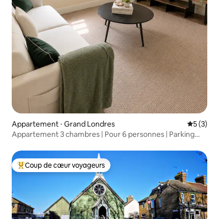
Appartement ⋅ Grand Londres
Évaluatio
5 (3)
Appartement 3 chambres | Pour 6 personnes | Parking
gratuit | O2 Arena et Londres
Coup de cœur voyageurs
Coups de cœur voyageurs les plus appréciés