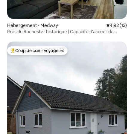
Hébergement ⋅ Medway
Évaluation mo
4,92 (13)
Près du Rochester historique | Capacité d'accueil de
10 personnes | Parking
Coup de cœur voyageurs
Coups de cœur voyageurs les plus appréciés