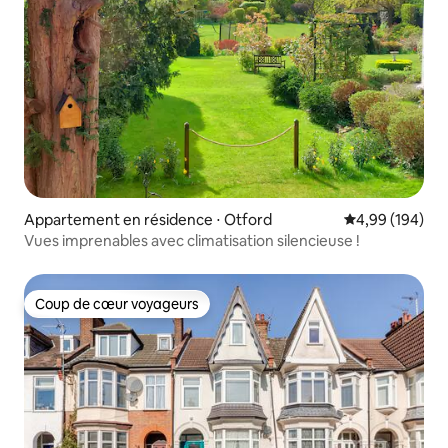
Appartement en résidence ⋅ Otford
Évaluation moy
4,99 (194)
Vues imprenables avec climatisation silencieuse !
Coup de cœur voyageurs
Coup de cœur voyageurs