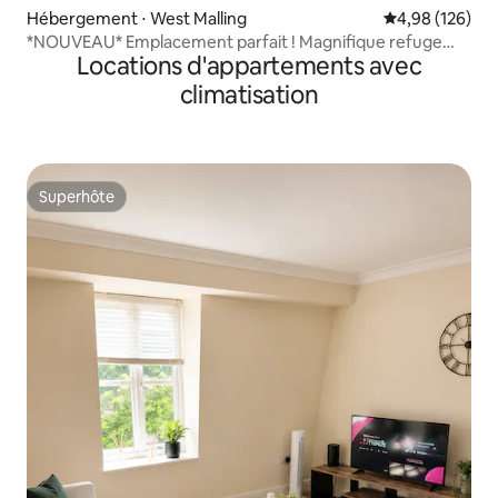
Hébergement ⋅ West Malling
Évaluation moy
4,98 (126)
*NOUVEAU* Emplacement parfait ! Magnifique refuge
Locations d'appartements avec
dans un chalet
climatisation
Superhôte
Superhôte