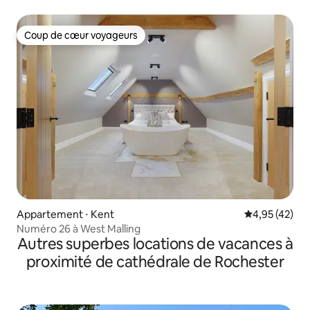
Coup de cœur voyageurs
Coup de cœur voyageurs
Appartement ⋅ Kent
Évaluation mo
4,95 (42)
Numéro 26 à West Malling
Autres superbes locations de vacances à
proximité de cathédrale de Rochester