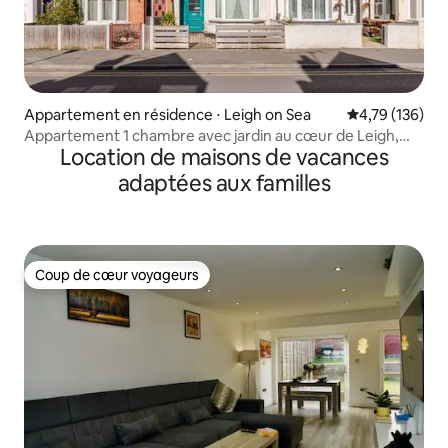
Appartement en résidence ⋅ Leigh on Sea
Évaluation moy
4,79 (136)
Appartement 1 chambre avec jardin au cœur de Leigh,
Location de maisons de vacances
pour 3 personnes.
adaptées aux familles
Coup de cœur voyageurs
Coup de cœur voyageurs