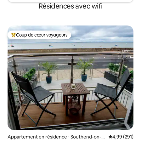
Résidences avec wifi
Coup de cœur voyageurs
Coups de cœur voyageurs les plus appréciés
Appartement en résidence ⋅ Southend-on-S
Évaluation moy
4,99 (291)