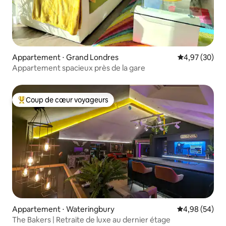
Appartement ⋅ Grand Londres
Évaluation mo
4,97 (30)
Appartement spacieux près de la gare
Coup de cœur voyageurs
Coups de cœur voyageurs les plus appréciés
Appartement ⋅ Wateringbury
Évaluation mo
4,98 (54)
The Bakers | Retraite de luxe au dernier étage