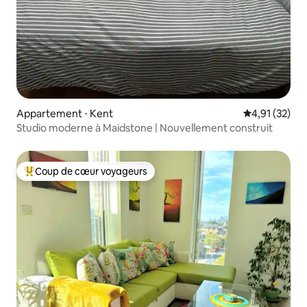
Appartement ⋅ Kent
Évaluation mo
4,91 (32)
Studio moderne à Maidstone | Nouvellement construit
Coup de cœur voyageurs
Coups de cœur voyageurs les plus appréciés