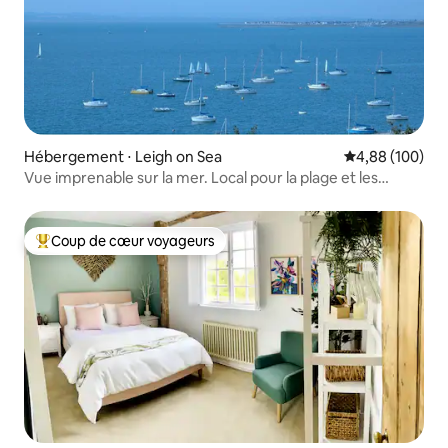
Hébergement ⋅ Leigh on Sea
Évaluation moy
4,88 (100)
Vue imprenable sur la mer. Local pour la plage et les
restaurants
Coup de cœur voyageurs
Coups de cœur voyageurs les plus appréciés