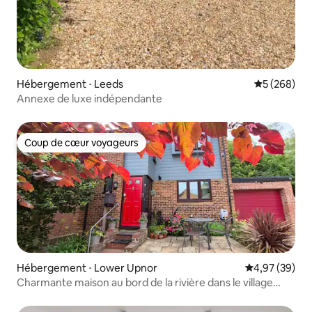
Hébergement ⋅ Leeds
Évaluation 
5 (268)
Annexe de luxe indépendante
Coup de cœur voyageurs
Coup de cœur voyageurs
Hébergement ⋅ Lower Upnor
Évaluation mo
4,97 (39)
Charmante maison au bord de la rivière dans le village
historique de Kent