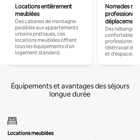
Locations entièrement
Nomades num
meublées
professionnel
déplacement
Des cabanes de montagne
paisibles aux appartements
Des hébergem
urbains pratiques, ces
confortables p
locations meublées offrent
professionnels
tous les équipements d'un
télétravail dis
logement standard.
et d'espaces de
Équipements et avantages des séjours
longue durée
Locations meublées