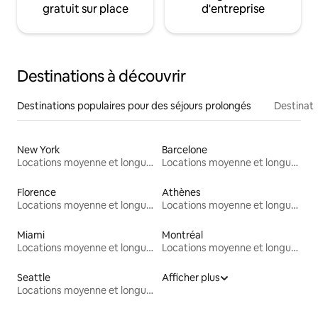
gratuit sur place
d'entreprise
Destinations à découvrir
Destinations populaires pour des séjours prolongés
Destinati
New York
Barcelone
Locations moyenne et longue durée
Locations moyenne et longue durée
Florence
Athènes
Locations moyenne et longue durée
Locations moyenne et longue durée
Miami
Montréal
Locations moyenne et longue durée
Locations moyenne et longue durée
Seattle
Afficher plus
Locations moyenne et longue durée