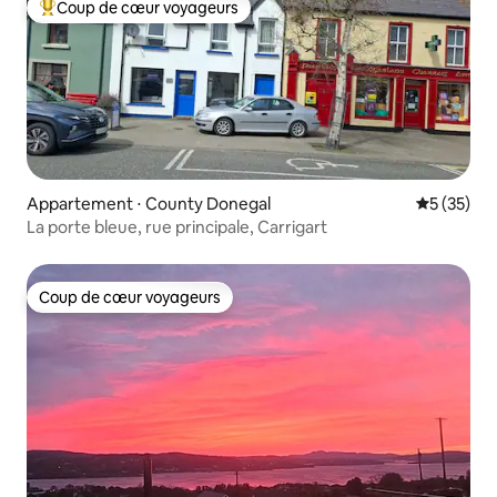
Coup de cœur voyageurs
Coups de cœur voyageurs les plus appréciés
Appartement ⋅ County Donegal
Évaluation
5 (35)
La porte bleue, rue principale, Carrigart
Coup de cœur voyageurs
Coup de cœur voyageurs