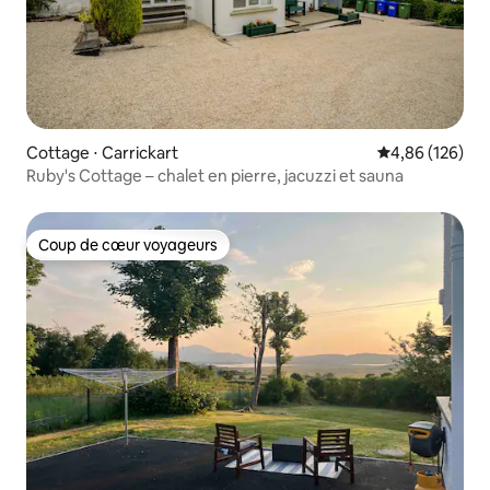
Cottage ⋅ Carrickart
Évaluation moy
4,86 (126)
Ruby's Cottage – chalet en pierre, jacuzzi et sauna
Coup de cœur voyageurs
Coup de cœur voyageurs