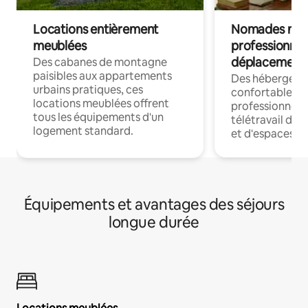
Locations entièrement
Nomades num
meublées
professionnel
déplacement
Des cabanes de montagne
paisibles aux appartements
Des hébergem
urbains pratiques, ces
confortables p
locations meublées offrent
professionnels
tous les équipements d'un
télétravail dis
logement standard.
et d'espaces de
Équipements et avantages des séjours
longue durée