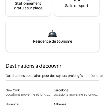
Stationnement
Salle de sport
gratuit sur place
Résidence de tourisme
Destinations à découvrir
Destinations populaires pour des séjours prolongés
Destinati
New York
Barcelone
Locations moyenne et longue durée
Locations moyenne et longue durée
Florence
Athènes