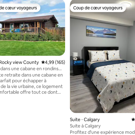
de cœur voyageurs
Coup de cœur voyageurs
 cœur voyageurs les plus appréciés
Coup de cœur voyageurs
 Rocky view County
Évaluation moyenne sur la base de 165 commen
4,99 (165)
dans une cabane en rondins
sur la montagne
 retraite dans une cabane en
Parfait pour échapper à
n de la vie urbaine, ce logement
nfortable offre tout ce dont
 besoin pour une escapade
mprend un coin salon
, 3 lits, 1 salle de bain, une
 la base de 129 commentaires : 4,97 sur 5
Suite ⋅ Calgary
É
quipée et une buanderie privée.
Suite à Calgary
 offre une vue imprenable sur
Profitez d'une expérience mod
stueuses montagnes Rocheuses