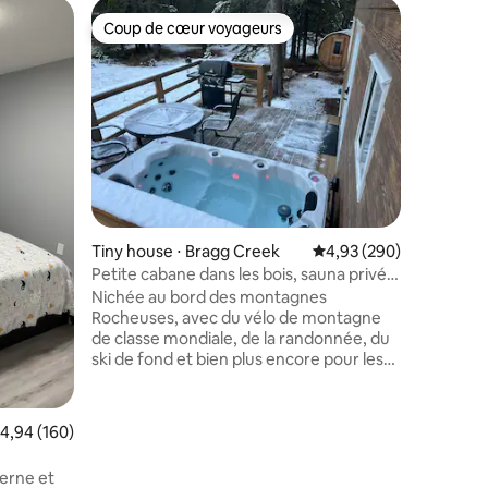
Maison d
Coup de cœur voyageurs
Coup
Coup de cœur voyageurs
Coups d
k
Chisel C
Creek
La maison
bois de C
parmi la 
zones hu
dans les
canadien
pas du r
Creek et
taires : 4,99 sur 5
Bragg Cre
Tiny house ⋅ Bragg Creek
Évaluation moyenne sur
4,93 (290)
un poêle 
d'un lit q
Petite cabane dans les bois, sauna privé
jumeaux 
et jacuzzi.
Nichée au bord des montagnes
toilettes
Rocheuses, avec du vélo de montagne
douche e
de classe mondiale, de la randonnée, du
10/12. O
ski de fond et bien plus encore pour les
acceptés
amoureux de la nature… La propriété est
à 30 minutes de Calgary et à quelques
minutes du hameau tranquille de Bragg
valuation moyenne sur la base de 160 commentaires : 4,94 sur 5
4,94 (160)
Creek qui a tout le nécessaire pour votre
séjour… Le petit chalet a tout ce dont
erne et
vous auriez besoin pour un court séjour,