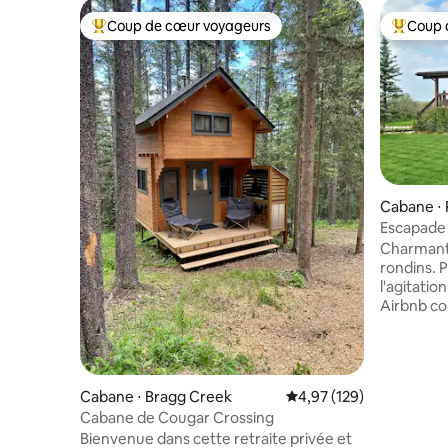
Coup de cœur voyageurs
Coup 
Coups de cœur voyageurs les plus appréciés
Coups de
Cabane ⋅
Escapade 
avec vue 
Charmante
rondins. 
l'agitatio
Airbnb co
vous avez
sereine. Le séjour ouvert de 750 pieds
carrés co
confortable
Cabane ⋅ Bragg Creek
Évaluation moyenne sur
4,97 (129)
cuisine é
Cabane de Cougar Crossing
La cabane
Bienvenue dans cette retraite privée et
les maje