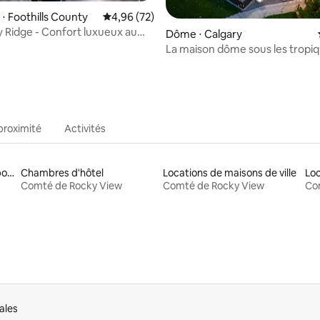
⋅ Foothills County
Évaluation moyenne sur la base de 72 commen
4,96 (72)
 la base de 53 commentaires : 4,98 sur 5
ky Ridge - Confort luxueux au
Dôme ⋅ Calgary
ollines
La maison dôme sous les tropi
proximité
Activités
Locations de maisons au bord d'un lac
Chambres d'hôtel
Locations de maisons de ville
Comté de Rocky View
Comté de Rocky View
Co
ales