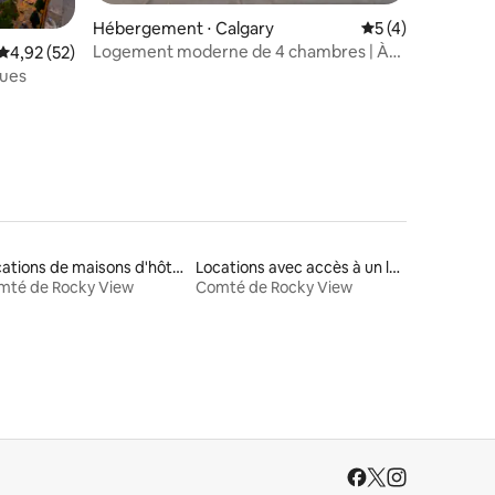
taires : 4,96 sur 5
Hébergement ⋅ Calgary
Évaluation moyenn
5 (4)
Logement moderne de 4 chambres | À
Évaluation moyenne sur la base de 52 commentaires : 4,92 sur 5
4,92 (52)
quelques minutes de Stampede et du
ques
centre-ville
Locations de maisons d'hôtes
Locations avec accès à un lac
mté de Rocky View
Comté de Rocky View