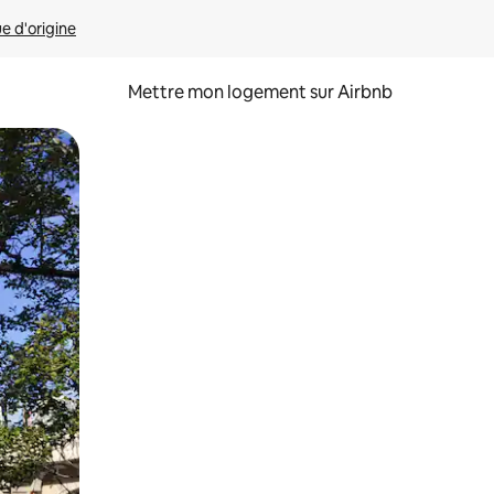
ue d'origine
Mettre mon logement sur Airbnb
sant glisser.