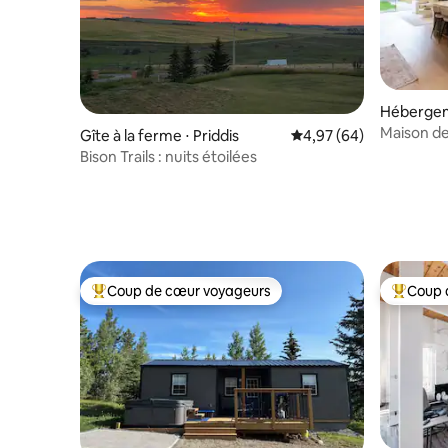
Hébergem
Maison de 
Gîte à la ferme ⋅ Priddis
Évaluation moyenne sur
4,97 (64)
Bison Trails : nuits étoilées
Coup de cœur voyageurs
Coup 
Coups de cœur voyageurs les plus appréciés
Coups de