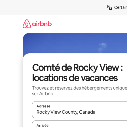
Aller
Certai
directement
au
contenu
Comté de Rocky View :
locations de vacances
Trouvez et réservez des hébergements uniqu
sur Airbnb
Adresse
Lorsque les résultats s'affichent, utilisez les flèc
Arrivée