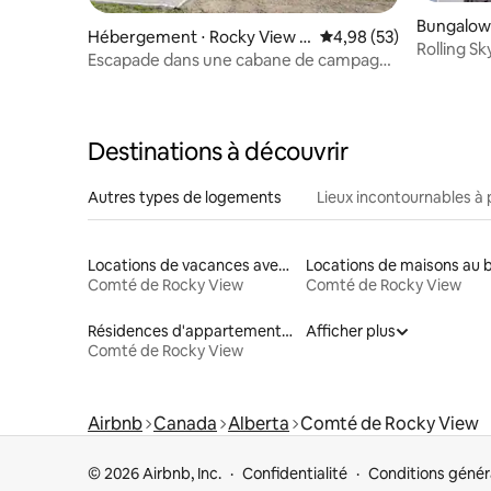
Bungalow 
Hébergement ⋅ Rocky View C
Évaluation moyenne sur
4,98 (53)
Rolling S
ounty
Escapade dans une cabane de campagne
pied des c
avec jacuzzi
Destinations à découvrir
Autres types de logements
Lieux incontournables à 
Locations de vacances avec piscine
Comté de Rocky View
Comté de Rocky View
Résidences d'appartements en location
Afficher plus
Comté de Rocky View
Airbnb
Canada
Alberta
Comté de Rocky View
© 2026 Airbnb, Inc.
Confidentialité
Conditions génér