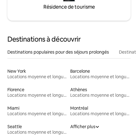
Résidence de tourisme
Destinations à découvrir
Destinations populaires pour des séjours prolongés
Destinati
New York
Barcelone
Locations moyenne et longue durée
Locations moyenne et longue durée
Florence
Athènes
Locations moyenne et longue durée
Locations moyenne et longue durée
Miami
Montréal
Locations moyenne et longue durée
Locations moyenne et longue durée
Seattle
Afficher plus
Locations moyenne et longue durée