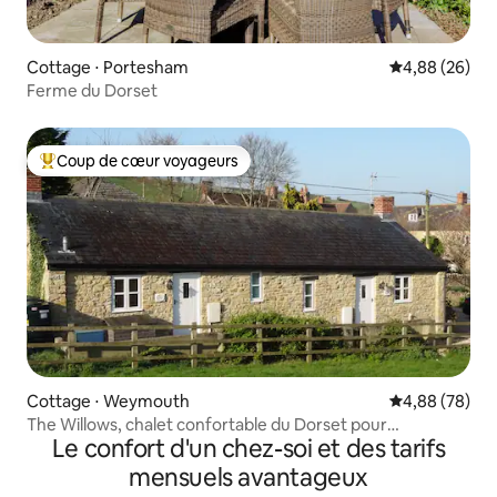
Cottage ⋅ Portesham
Évaluation mo
4,88 (26)
Ferme du Dorset
Coup de cœur voyageurs
Coups de cœur voyageurs les plus appréciés
Cottage ⋅ Weymouth
Évaluation mo
4,88 (78)
The Willows, chalet confortable du Dorset pour
Le confort d'un chez-soi et des tarifs
2/1 personnes.
mensuels avantageux