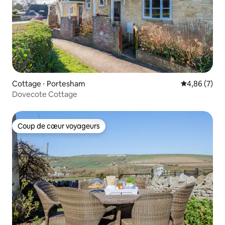
Cottage ⋅ Portesham
Évaluation m
4,86 (7)
Dovecote Cottage
Coup de cœur voyageurs
Coup de cœur voyageurs