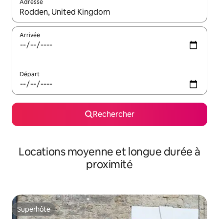
Adresse
Lorsque les résultats s'affichent, utilisez les flèches vers le hau
Arrivée
Départ
Rechercher
Locations moyenne et longue durée à
proximité
Superhôte
Superhôte