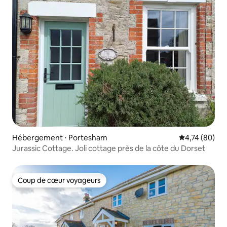
Hébergement ⋅ Portesham
Évaluation mo
4,74 (80)
Jurassic Cottage. Joli cottage près de la côte du Dorset
Coup de cœur voyageurs
Coup de cœur voyageurs