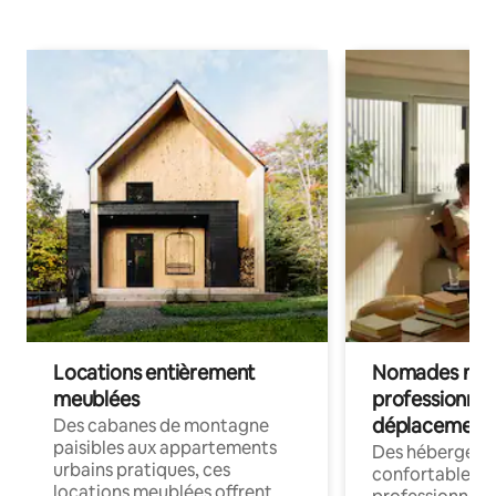
Locations entièrement
Nomades num
meublées
professionnel
déplacement
Des cabanes de montagne
paisibles aux appartements
Des hébergem
urbains pratiques, ces
confortables p
locations meublées offrent