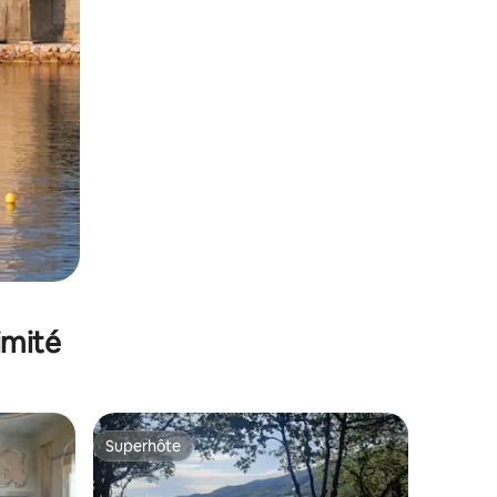
imité
Superhôte
Superhôte