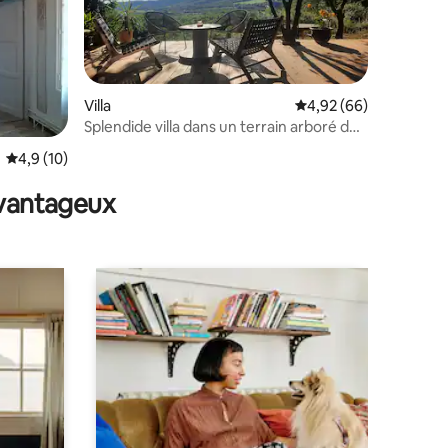
Villa
Évaluation moyenne su
4,92 (66)
Splendide villa dans un terrain arboré de
chênes
taires : 4,88 sur 5
Évaluation moyenne sur la base de 10 commentaires : 4,9 sur 5
4,9 (10)
avantageux