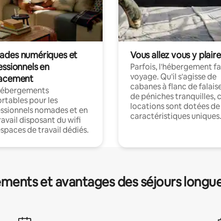
des numériques et
Vous allez vous y plaire
essionnels en
Parfois, l'hébergement fai
voyage. Qu'il s'agisse de
acement
cabanes à flanc de falais
hébergements
de péniches tranquilles, 
rtables pour les
locations sont dotées de
ssionnels nomades et en
caractéristiques uniques
ravail disposant du wifi
espaces de travail dédiés.
ments et avantages des séjours longu