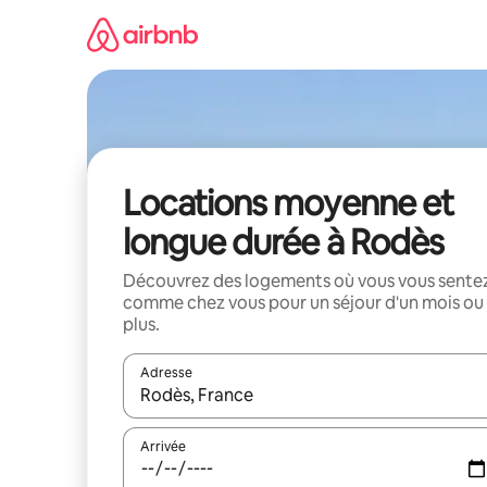
Aller
directement
au
contenu
Locations moyenne et
longue durée à Rodès
Découvrez des logements où vous vous sente
comme chez vous pour un séjour d'un mois ou
plus.
Adresse
Lorsque les résultats s'affichent, utilisez les flèc
Arrivée