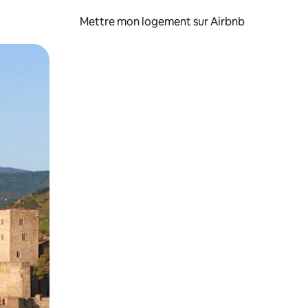
Mettre mon logement sur Airbnb
sant glisser.