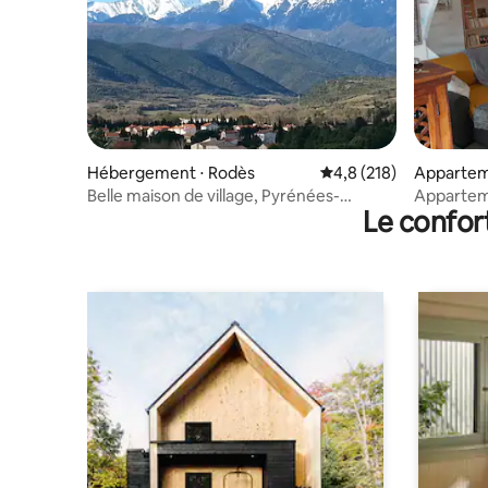
Hébergement ⋅ Rodès
Évaluation moyenne su
4,8 (218)
Apparte
Belle maison de village, Pyrénées-
Apparteme
Le confor
Orientales
panorami