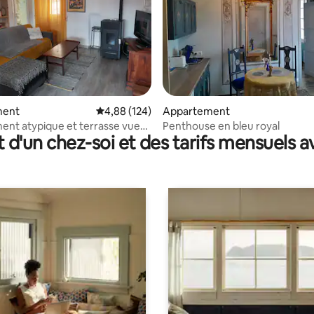
r la base de 218 commentaires : 4,8 sur 5
ment
Évaluation moyenne sur la base de 124 commen
4,88 (124)
Appartement
nt atypique et terrasse vue
Penthouse en bleu royal
t d'un chez-soi et des tarifs mensuels 
que.