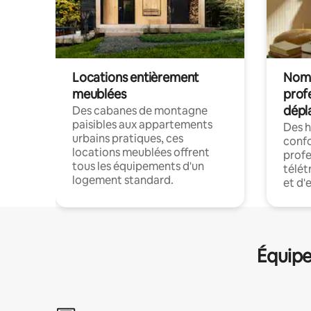
Locations entièrement
Noma
meublées
prof
dépl
Des cabanes de montagne
paisibles aux appartements
Des 
urbains pratiques, ces
confo
locations meublées offrent
profe
tous les équipements d'un
télét
logement standard.
et d'
Équipe