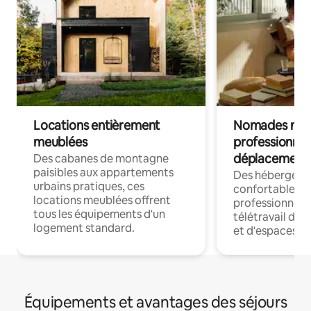
Locations entièrement
Nomades num
meublées
professionnel
déplacement
Des cabanes de montagne
paisibles aux appartements
Des hébergem
urbains pratiques, ces
confortables p
locations meublées offrent
professionnels
tous les équipements d'un
télétravail dis
logement standard.
et d'espaces de
Équipements et avantages des séjours