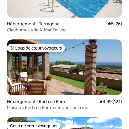
Hébergement ⋅ Tarragone
Évaluation
5 (26)
Clauhomes Villa Al Mar Deluxe.
Coup de cœur voyageurs
Coups de cœur voyageurs les plus appréciés
Hébergement ⋅ Roda de Berà
Évaluation moy
4,99 (124)
Maison à Roda de Bará avec vue sur la mer
Coup de cœur voyageurs
Coup de cœur voyageurs