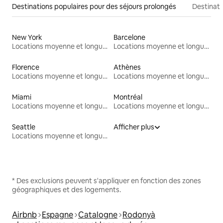
Destinations populaires pour des séjours prolongés
Destinati
New York
Barcelone
Locations moyenne et longue durée
Locations moyenne et longue durée
Florence
Athènes
Locations moyenne et longue durée
Locations moyenne et longue durée
Miami
Montréal
Locations moyenne et longue durée
Locations moyenne et longue durée
Seattle
Afficher plus
Locations moyenne et longue durée
* Des exclusions peuvent s'appliquer en fonction des zones
géographiques et des logements.
Airbnb
Espagne
Catalogne
Rodonyà