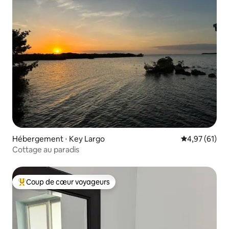
Hébergement ⋅ Key Largo
Évaluation mo
4,97 (61)
Cottage au paradis
Coup de cœur voyageurs
Coups de cœur voyageurs les plus appréciés