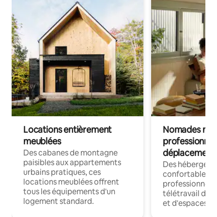
Locations entièrement
Nomades num
meublées
professionnel
déplacement
Des cabanes de montagne
paisibles aux appartements
Des hébergem
urbains pratiques, ces
confortables p
locations meublées offrent
professionnels
tous les équipements d'un
télétravail dis
logement standard.
et d'espaces de