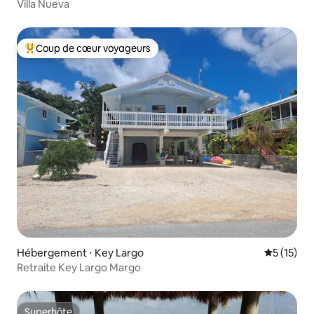
Villa Nueva
Coup de cœur voyageurs
Coups de cœur voyageurs les plus appréciés
Hébergement ⋅ Key Largo
Évaluation
5 (15)
Retraite Key Largo Margo
Superhôte