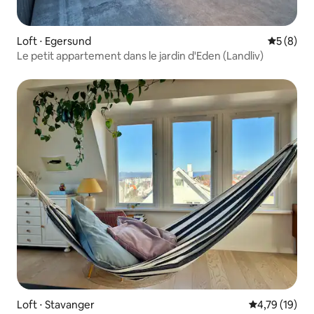
Loft ⋅ Egersund
Évaluatio
5 (8)
Le petit appartement dans le jardin d'Eden (Landliv)
Loft ⋅ Stavanger
Évaluation mo
4,79 (19)