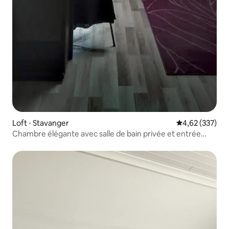
Loft ⋅ Stavanger
Évaluation moy
4,62 (337)
Chambre élégante avec salle de bain privée et entrée
privée