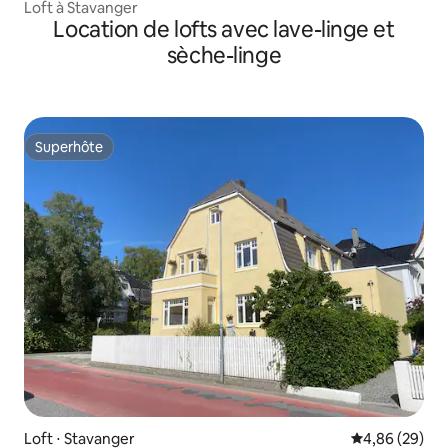
Loft à Stavanger
Location de lofts avec lave-linge et
sèche-linge
Superhôte
Superhôte
Loft ⋅ Stavanger
Évaluation mo
4,86 (29)