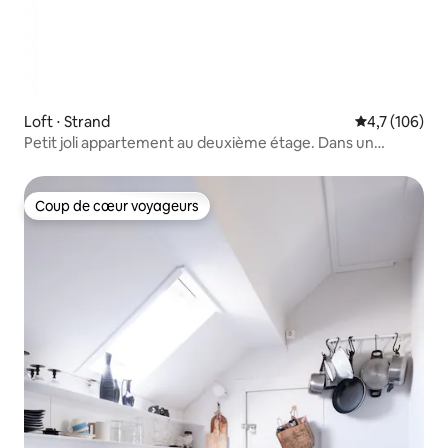
Loft ⋅ Strand
Évaluation mo
4,7 (106)
Petit joli appartement au deuxième étage. Dans un
quartier amusant.
Coup de cœur voyageurs
Coup de cœur voyageurs