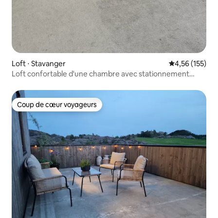
Loft ⋅ Stavanger
Évaluation moy
4,56 (155)
Loft confortable d'une chambre avec stationnement
gratuit
Coup de cœur voyageurs
Coup de cœur voyageurs