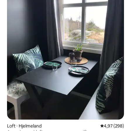
Loft ⋅ Hjelmeland
Évaluation moy
4,97 (298)