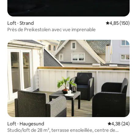
Loft ⋅ Strand
Évaluation moy
4,85 (150)
Près de Preikestolen avec vue imprenable
Loft ⋅ Haugesund
Évaluation mo
4,38 (24)
Studio/loft de 28 m², terrasse ensoleillée, centre de
Haugesund