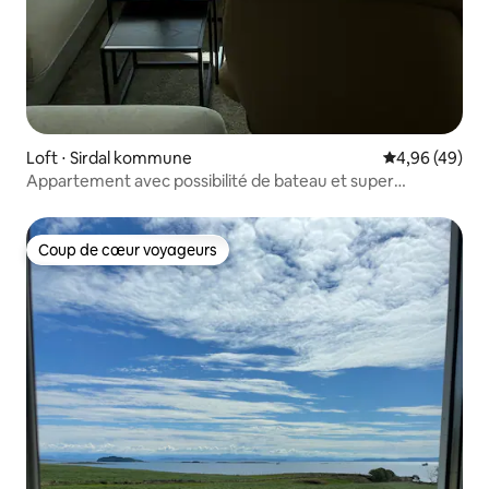
Loft ⋅ Sirdal kommune
Évaluation mo
4,96 (49)
Appartement avec possibilité de bateau et super
excursions
Coup de cœur voyageurs
Coup de cœur voyageurs