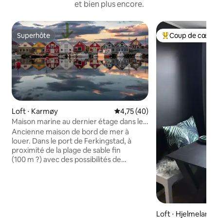
et bien plus encore.
Superhôte
Coup de cœur 
Superhôte
Coups de cœur vo
Loft ⋅ Karmøy
Évaluation moyenne sur la base
4,75 (40)
Maison marine au dernier étage dans le
port de Ferkingstad
Ancienne maison de bord de mer à
louer. Dans le port de Ferkingstad, à
proximité de la plage de sable fin
(100 m ?) avec des possibilités de
kitesurf. À courte distance du Mémorial
des pêcheurs, de Dueglåp et de sites du
patrimoine de l'époque viking.
Excellentes possibilités de pêche. À
courte distance de Skudeneshavn et
Loft ⋅ Hjelmeland
Åkrehamn. Chambre 1 : lit double et un