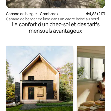
Cabane de berger ⋅ Cranbrook
Évaluation moy
4,83 (217)
Cabane de berger de luxe dans un cadre boisé au bord
Le confort d'un chez-soi et des tarifs
d'un lac
mensuels avantageux