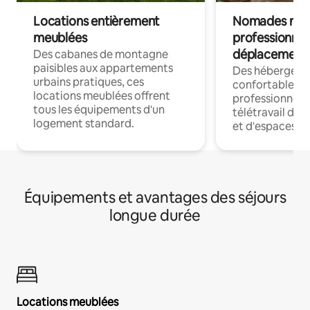
Locations entièrement
Nomades num
meublées
professionnel
déplacement
Des cabanes de montagne
paisibles aux appartements
Des hébergem
urbains pratiques, ces
confortables p
locations meublées offrent
professionnels
tous les équipements d'un
télétravail dis
logement standard.
et d'espaces de
Équipements et avantages des séjours
longue durée
Locations meublées