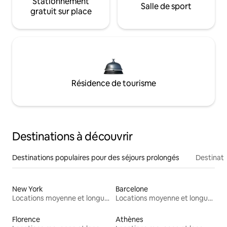
Stationnement
Salle de sport
gratuit sur place
Résidence de tourisme
Destinations à découvrir
Destinations populaires pour des séjours prolongés
Destinati
New York
Barcelone
Locations moyenne et longue durée
Locations moyenne et longue durée
Florence
Athènes