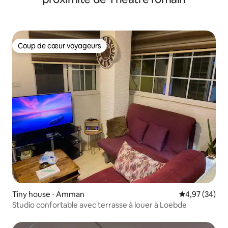
Coup de cœur voyageurs
Coup de cœur voyageurs
Tiny house ⋅ Amman
Évaluation mo
4,97 (34)
Studio confortable avec terrasse à louer à Loebde