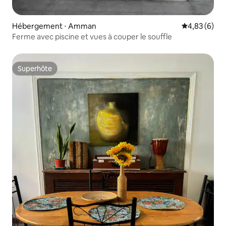
Hébergement ⋅ Amman
Évaluation m
4,83 (6)
Ferme avec piscine et vues à couper le souffle
Superhôte
Superhôte