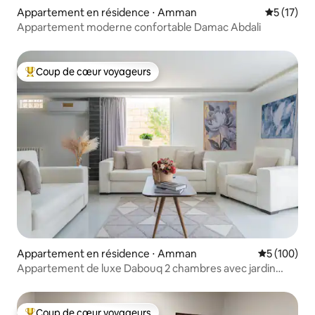
Appartement en résidence ⋅ Amman
Évaluation
5 (17)
Appartement moderne confortable Damac Abdali
Coup de cœur voyageurs
Coups de cœur voyageurs les plus appréciés
Appartement en résidence ⋅ Amman
Évaluation 
5 (100)
Appartement de luxe Dabouq 2 chambres avec jardin
privé – Amman
Coup de cœur voyageurs