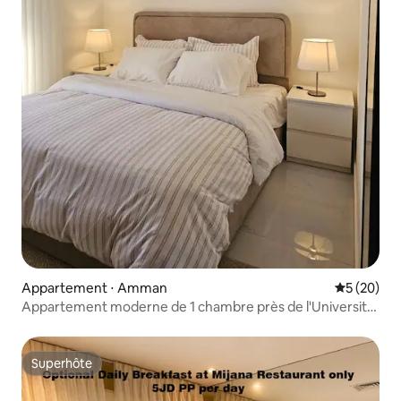
Appartement ⋅ Amman
Évaluation
5 (20)
Appartement moderne de 1 chambre près de l'Université
Jordan | Parking privé
Superhôte
Superhôte