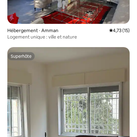
Hébergement ⋅ Amman
Évaluation mo
4,73 (15)
Logement unique : ville et nature
Superhôte
Superhôte