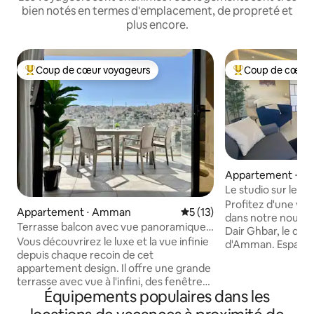
bien notés en termes d'emplacement, de propreté et
plus encore.
Coup de cœur voyageurs
Coup de cœur 
Coups de cœur voyageurs les plus appréciés
Coups de cœur vo
Appartement ⋅ 
Le studio sur le toi
d'Amman
Profitez d'une vue 
Appartement ⋅ Amman
Évaluation moyenne sur la b
5 (13)
dans notre nouveau
Terrasse balcon avec vue panoramique,
Dair Ghbar, le quar
appartement près du centre-ville
Vous découvrirez le luxe et la vue infinie
d'Amman. Espace e
depuis chaque recoin de cet
offrant une tranqui
appartement design. Il offre une grande
comprend une cui
terrasse avec vue à l'infini, des fenêtres
fonctionnelle et u
Équipements populaires dans les
insonorisées du plafond au sol. Chaque
Équipements incr
lever et coucher du soleil sera un
télévision connec