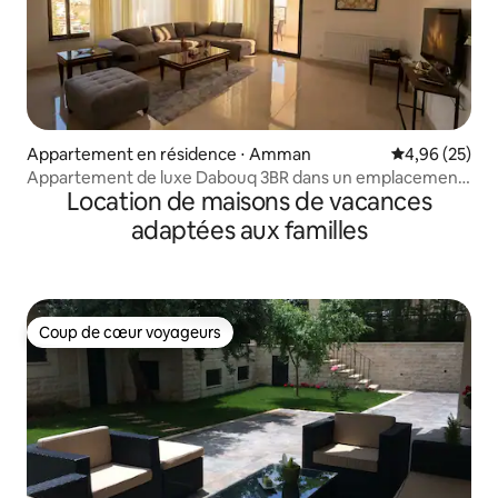
Appartement en résidence ⋅ Amman
Évaluation mo
4,96 (25)
Appartement de luxe Dabouq 3BR dans un emplacement
Location de maisons de vacances
privilégié à Amman 1
adaptées aux familles
Coup de cœur voyageurs
Coup de cœur voyageurs