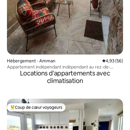
Hébergement ⋅ Amman
Évaluation mo
4,93 (56)
Appartement indépendant indépendant au rez-de-
Locations d'appartements avec
chaussée de Rainbow St.
climatisation
Coup de cœur voyageurs
Coups de cœur voyageurs les plus appréciés