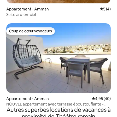
Appartement ⋅ Amman
Évaluatio
5 (4)
Suite arc-en-ciel
Coup de cœur voyageurs
Coup de cœur voyageurs
Appartement ⋅ Amman
Évaluation mo
4,95 (40)
NOUVEL appartement avec terrasse époustouflante -
Autres superbes locations de vacances à
weibdeh 2
proximité de Théâtre romain