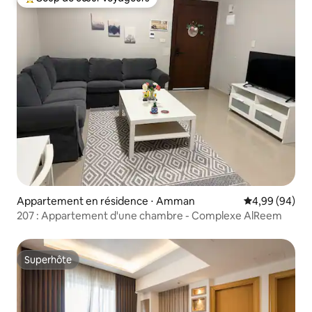
Coups de cœur voyageurs les plus appréciés
Appartement en résidence ⋅ Amman
Évaluation mo
4,99 (94)
207 : Appartement d'une chambre - Complexe AlReem
Superhôte
Superhôte