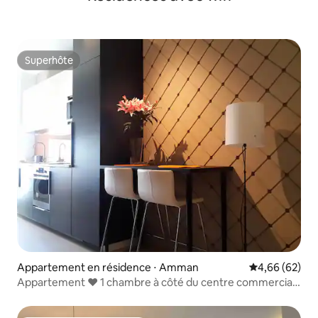
Superhôte
Superhôte
Appartement en résidence ⋅ Amman
Évaluation mo
4,66 (62)
Appartement ❤️ 1 chambre à côté du centre commercial
Baraka/WiFi+🅿️ ❤️