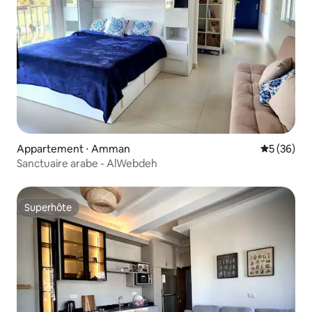
Appartement ⋅ Amman
Évaluation
5 (36)
Sanctuaire arabe - AlWebdeh
Superhôte
Superhôte