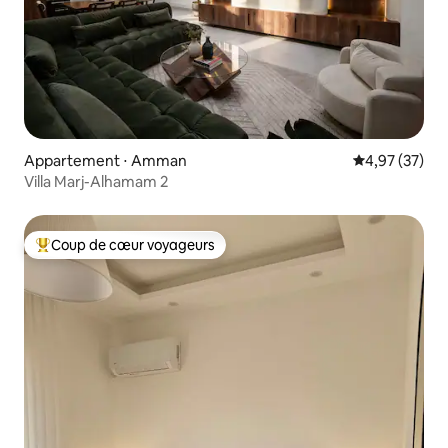
Appartement ⋅ Amman
Évaluation mo
4,97 (37)
Villa Marj-Alhamam 2
Coup de cœur voyageurs
Coups de cœur voyageurs les plus appréciés