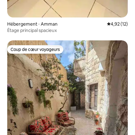
Hébergement ⋅ Amman
Évaluation mo
4,92 (12)
Étage principal spacieux
Coup de cœur voyageurs
Coup de cœur voyageurs