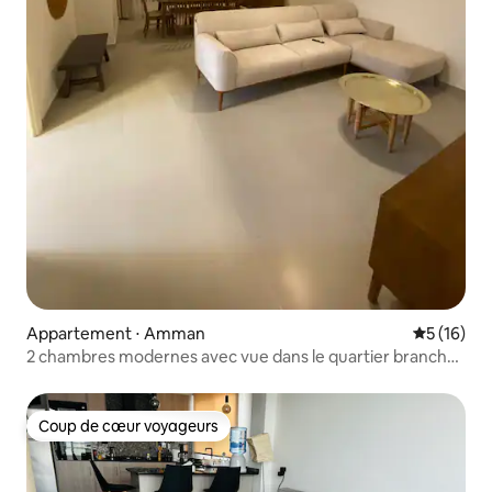
Appartement ⋅ Amman
Évaluation
5 (16)
2 chambres modernes avec vue dans le quartier branché
de Jabal AlWebdeh
Coup de cœur voyageurs
Coup de cœur voyageurs