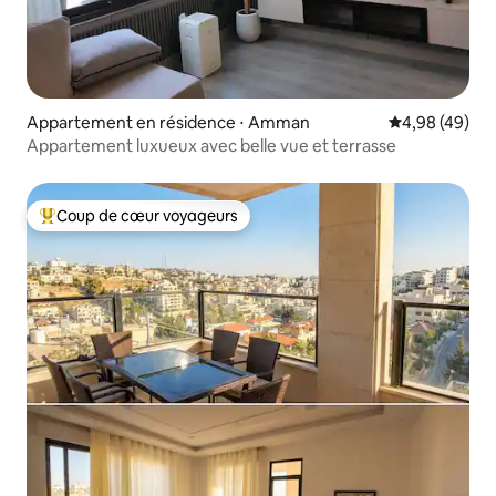
Appartement en résidence ⋅ Amman
Évaluation mo
4,98 (49)
Appartement luxueux avec belle vue et terrasse
Coup de cœur voyageurs
Coups de cœur voyageurs les plus appréciés