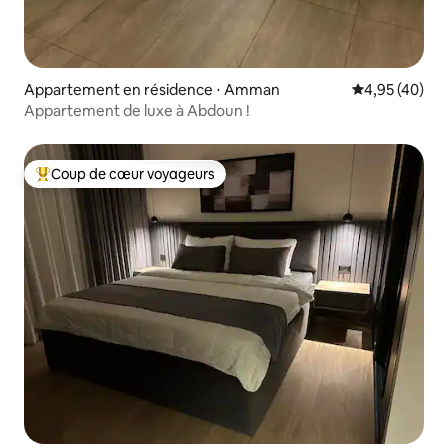
Appartement en résidence ⋅ Amman
Évaluation mo
4,95 (40)
Appartement de luxe à Abdoun !
Coup de cœur voyageurs
Coups de cœur voyageurs les plus appréciés