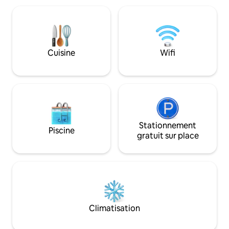
pure – idéal pour un week-end
une échelle). À 20 
romantique en montagne. Dans la cour,
y a du bois et un
il y a un véritable avion, qui fait partie
soirée de bavarda
d'un concept d'hébergement unique
des étoiles au coi
dans les montagnes Apuseni.
extérieure avec ea
Cuisine
Wifi
Classification touristique : Certificat
soleil est égaleme
n° 46287 délivré par le ministère de
cuisine est foncti
l'Entrepreneuriat et du Tourisme.
vue imprenable !
Stationnement
Piscine
gratuit sur place
Climatisation