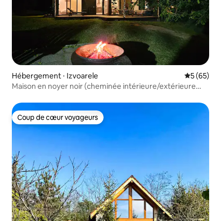
Hébergement ⋅ Izvoarele
Évaluation
5 (65)
Maison en noyer noir (cheminée intérieure/extérieure
confortable)
Coup de cœur voyageurs
Coup de cœur voyageurs