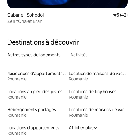
Cabane ⋅ Sohodol
Évaluation
5 (42)
ZenitChalet Bran
Destinations à découvrir
Autres types de logements
Activités
Résidences d'appartements en location
Location de maisons de vacances
Roumanie
Roumanie
Locations au pied des pistes
Locations de tiny houses
Roumanie
Roumanie
Hébergements partagés
Locations de maisons de vacances
Roumanie
Roumanie
Locations d'appartements
Afficher plus
Roumanie