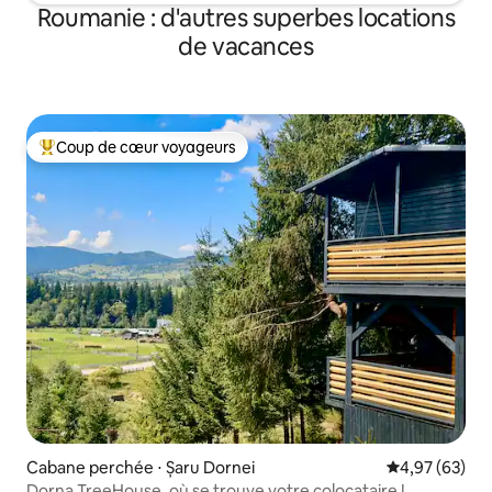
Roumanie : d'autres superbes locations
de vacances
Coup de cœur voyageurs
Coups de cœur voyageurs les plus appréciés
Cabane perchée ⋅ Șaru Dornei
Évaluation mo
4,97 (63)
Dorna TreeHouse, où se trouve votre colocataire !