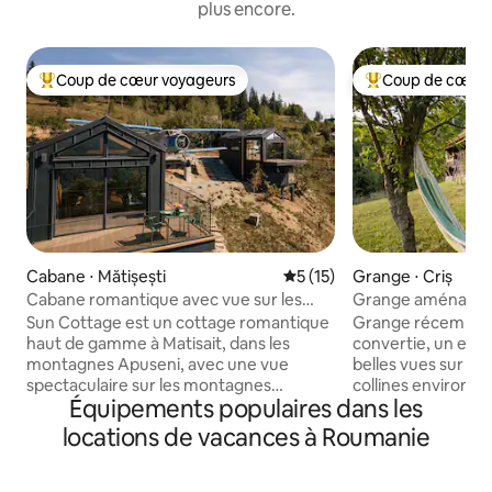
plus encore.
Coup de cœur voyageurs
Coup de cœur 
Coups de cœur voyageurs les plus appréciés
Coups de cœur vo
Cabane ⋅ Mătișești
Évaluation moyenne sur la b
5 (15)
Grange ⋅ Criș
Cabane romantique avec vue sur les
Grange aménagée 
montagnes
cheminée ; retrait
Sun Cottage est un cottage romantique
Grange récemmen
haut de gamme à Matisait, dans les
convertie, un esp
montagnes Apuseni, avec une vue
belles vues sur le
spectaculaire sur les montagnes
collines environna
Équipements populaires dans les
directement depuis le lit. Les fenêtres
idéale pour 2 à 3 
sur tous les côtés et les puits de lumière
accueillir jusqu'à 
locations de vacances à Roumanie
créent une expérience unique, avec des
double, un lit simp
levers de soleil et des ciels étoilés.
(l'accès à l'espac
Intimité totale, tranquillité et nature
nécessite de mont