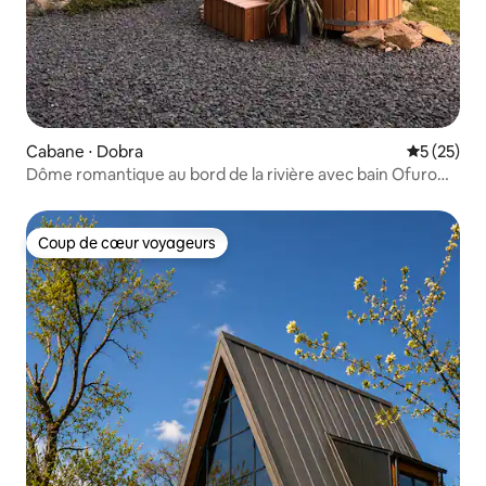
Cabane ⋅ Dobra
Évaluation
5 (25)
Dôme romantique au bord de la rivière avec bain Ofuro
sous les étoiles
Coup de cœur voyageurs
Coup de cœur voyageurs