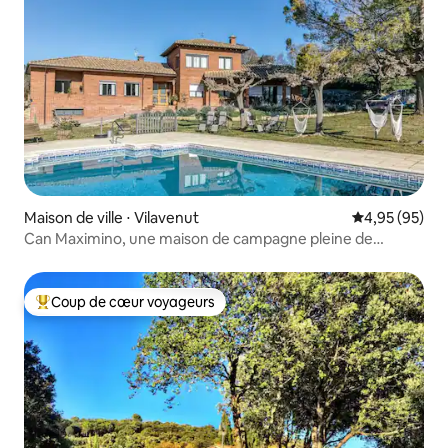
Maison de ville ⋅ Vilavenut
Évaluation mo
4,95 (95)
Can Maximino, une maison de campagne pleine de
charme.
Coup de cœur voyageurs
Coups de cœur voyageurs les plus appréciés