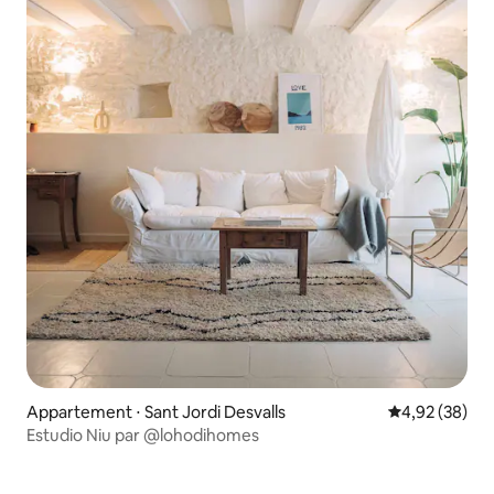
Appartement ⋅ Sant Jordi Desvalls
Évaluation mo
4,92 (38)
Estudio Niu par @lohodihomes