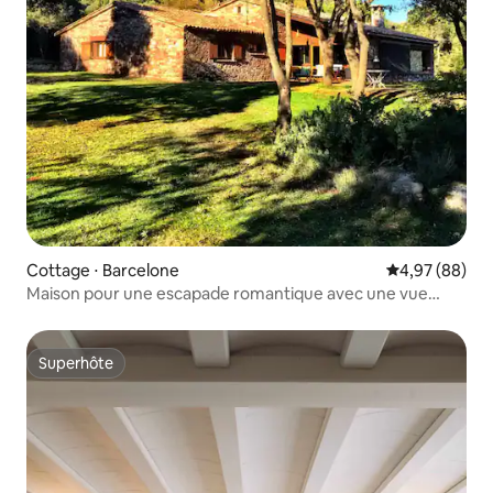
Cottage ⋅ Barcelone
Évaluation mo
4,97 (88)
Maison pour une escapade romantique avec une vue
imprenable
Superhôte
Superhôte