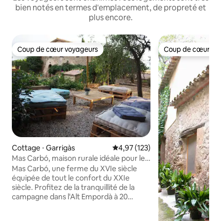
bien notés en termes d'emplacement, de propreté et
plus encore.
Coup de cœur voyageurs
Coup de cœur vo
Coup de cœur voyageurs
Coup de cœur vo
Cottage ⋅ Garrigàs
Évaluation moyenne sur la base 
4,97 (123)
Mas Carbó, maison rurale idéale pour les
groupes et les familles
Mas Carbó, une ferme du XVIe siècle
équipée de tout le confort du XXIe
siècle. Profitez de la tranquillité de la
campagne dans l'Alt Empordà à 20
minutes de St Martí d'Empúries et à 10
minutes de Figueres. Nous disposons