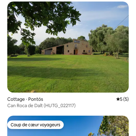
Cottage ⋅ Pontós
Évaluatio
5 (5)
Can Roca de Dalt (HUTG_022117)
Coup de cœur voyageurs
Coup de cœur voyageurs