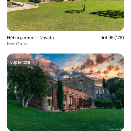
Hébergement ⋅ Navata
Évaluation moy
4,95 (178)
Mas Creus
Superhôte
Superhôte