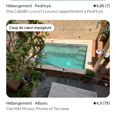
Hébergement ⋅ Pedrinyà
Évaluation m
4,86 (7)
Mas Caballé Luxury1 Luxueux appartement à Pedrinyà
Coup de cœur voyageurs
Coup de cœur voyageurs
Hébergement ⋅ Albons
Évaluation m
4,9 (79)
Can Met Mosso, Piscine et Terrasse