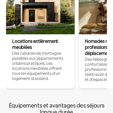
Locations entièrement
Nomades num
meublées
professionnel
déplacement
Des cabanes de montagne
paisibles aux appartements
Des hébergem
urbains pratiques, ces
confortables p
locations meublées offrent
professionnels
tous les équipements d'un
télétravail dis
logement standard.
et d'espaces de
Équipements et avantages des séjours
longue durée