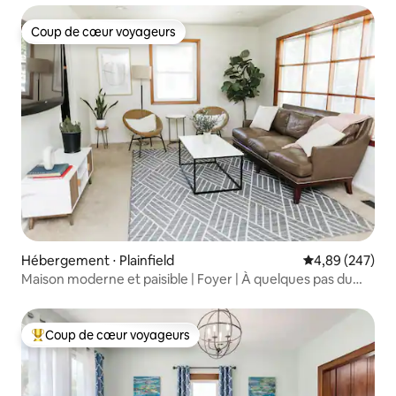
Coup de cœur voyageurs
Coup de cœur voyageurs
Hébergement ⋅ Plainfield
Évaluation moy
4,89 (247)
Maison moderne et paisible | Foyer | À quelques pas du
centre-ville
Coup de cœur voyageurs
Coups de cœur voyageurs les plus appréciés