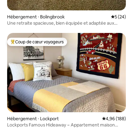
Hébergement ⋅ Bolingbrook
Évaluation
5 (24)
Une retraite spacieuse, bien équipée et adaptée aux
familles
Coup de cœur voyageurs
Coups de cœur voyageurs les plus appréciés
Hébergement ⋅ Lockport
Évaluation moy
4,96 (188)
Lockports Famous Hideaway ~ Appartement maison
d'hôtes 2 chambres