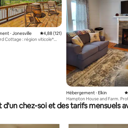
nt ⋅ Jonesville
Évaluation moyenne sur la base de 121 comme
4,88 (121)
la base de 248 commentaires : 4,98 sur 5
d Cottage : région viticole*
et sauna
Hébergement ⋅ Elkin
É
Hampton House and Farm. Profi
t d'un chez-soi et des tarifs mensuels 
campagne !