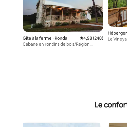
Hébergeme
Gîte à la ferme ⋅ Ronda
Évaluation moyenne sur 
4,98 (248)
Le Vineyar
Cabane en rondins de bois/Région
avec vue 
viticole/Jacuzzi/Foyer extérieur
Le confor