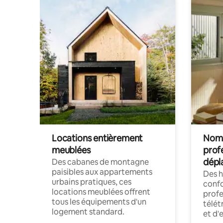
Locations entièrement
Noma
meublées
prof
dépl
Des cabanes de montagne
paisibles aux appartements
Des 
urbains pratiques, ces
confo
locations meublées offrent
profe
tous les équipements d'un
télét
logement standard.
et d'