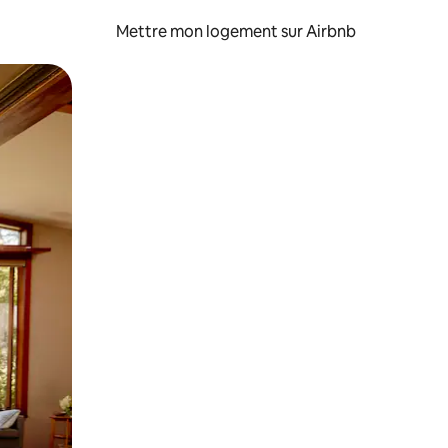
Mettre mon logement sur Airbnb
sant glisser.