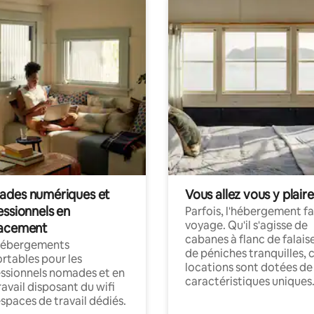
des numériques et
Vous allez vous y plaire
essionnels en
Parfois, l'hébergement fai
voyage. Qu'il s'agisse de
acement
cabanes à flanc de falais
hébergements
de péniches tranquilles, 
rtables pour les
locations sont dotées de
ssionnels nomades et en
caractéristiques uniques
ravail disposant du wifi
espaces de travail dédiés.