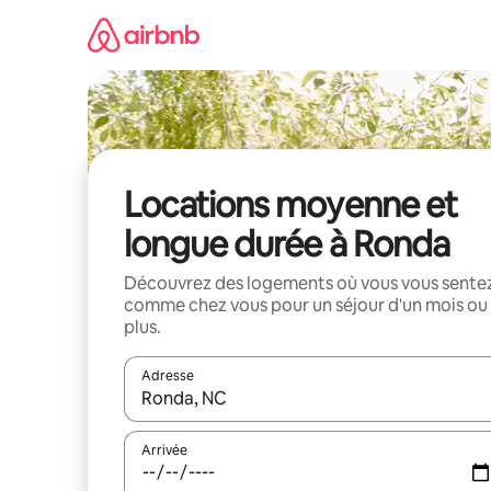
Aller
directement
au
contenu
Locations moyenne et
longue durée à Ronda
Découvrez des logements où vous vous sente
comme chez vous pour un séjour d'un mois ou
plus.
Adresse
Lorsque les résultats s'affichent, utilisez les flèc
Arrivée