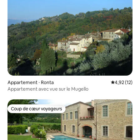
Appartement ⋅ Ronta
Évaluation mo
4,92 (12)
Appartement avec vue sur le Mugello
Coup de cœur voyageurs
Coup de cœur voyageurs