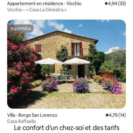
Appartement en résidence ⋅ Vicchio
Évaluation mo
4,94 (33)
Vicchio – « Casa La Ginestra »
Superhôte
Superhôte
Villa ⋅ Borgo San Lorenzo
Évaluation mo
4,79 (14)
Casa Raffaello
Le confort d'un chez-soi et des tarifs