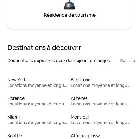
Résidence de tourisme
Destinations à découvrir
Destinations populaires pour des séjours prolongés
Destinati
New York
Barcelone
Locations moyenne et longue durée
Locations moyenne et longue durée
Florence
Athènes
Locations moyenne et longue durée
Locations moyenne et longue durée
Miami
Montréal
Locations moyenne et longue durée
Locations moyenne et longue durée
Seattle
Afficher plus