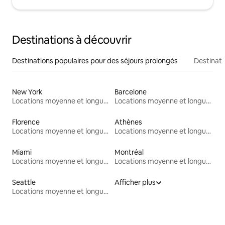
Destinations à découvrir
Destinations populaires pour des séjours prolongés
Destinati
New York
Barcelone
Locations moyenne et longue durée
Locations moyenne et longue durée
Florence
Athènes
Locations moyenne et longue durée
Locations moyenne et longue durée
Miami
Montréal
Locations moyenne et longue durée
Locations moyenne et longue durée
Seattle
Afficher plus
Locations moyenne et longue durée