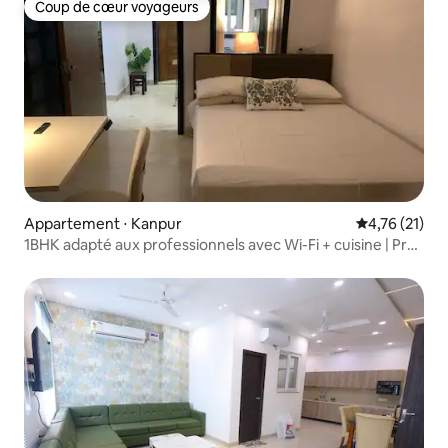
Coup de cœur voyageurs
Coup de cœur voyageurs
Appartement ⋅ Kanpur
Évaluation mo
4,76 (21)
1BHK adapté aux professionnels avec Wi-Fi + cuisine | Près
de Mall Road