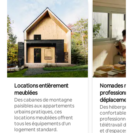
Locations entièrement
Nomades num
meublées
professionnel
déplacement
Des cabanes de montagne
paisibles aux appartements
Des hébergem
urbains pratiques, ces
confortables p
locations meublées offrent
professionnels
tous les équipements d'un
télétravail dis
logement standard.
et d'espaces de