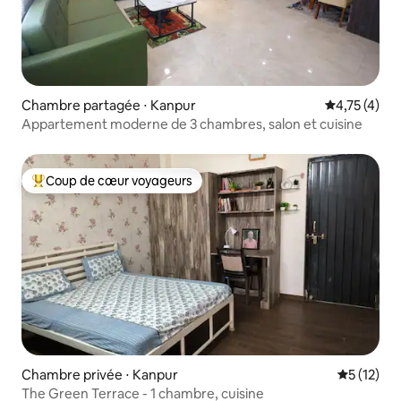
Chambre partagée ⋅ Kanpur
Évaluation m
4,75 (4)
Appartement moderne de 3 chambres, salon et cuisine
Coup de cœur voyageurs
Coups de cœur voyageurs les plus appréciés
Chambre privée ⋅ Kanpur
Évaluation
5 (12)
The Green Terrace - 1 chambre, cuisine