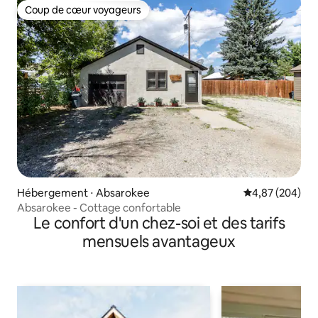
Coup de cœur voyageurs
Coup de cœur voyageurs
Hébergement ⋅ Absarokee
Évaluation moy
4,87 (204)
Absarokee - Cottage confortable
Le confort d'un chez-soi et des tarifs
mensuels avantageux