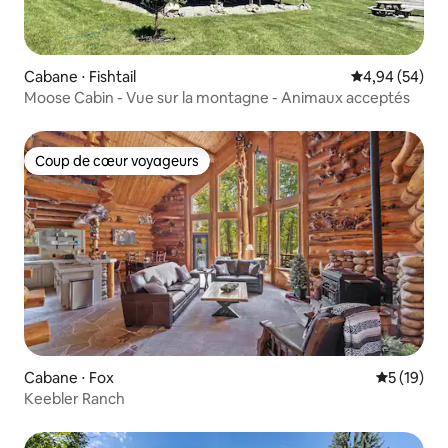
Cabane ⋅ Fishtail
Évaluation mo
4,94 (54)
Moose Cabin - Vue sur la montagne - Animaux acceptés
Coup de cœur voyageurs
Coup de cœur voyageurs
Cabane ⋅ Fox
Évaluation
5 (19)
Keebler Ranch