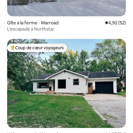
Gîte à la ferme ⋅ Warroad
Évaluation mo
4,92 (52)
L'escapade à Northstar
Coup de cœur voyageurs
Coups de cœur voyageurs les plus appréciés