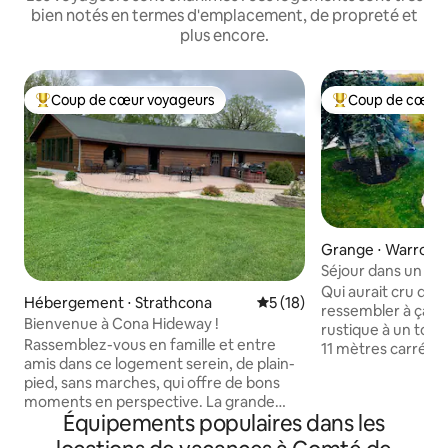
bien notés en termes d'emplacement, de propreté et
plus encore.
Coup de cœur voyageurs
Coup de cœur 
Coups de cœur voyageurs les plus appréciés
Coups de cœur vo
Grange ⋅ Warroad
Séjour dans un silo
curiosité, reparte
Qui aurait cru qu'u
Hébergement ⋅ Strathcona
Évaluation moyenne sur la b
5 (18)
ressembler à ça ? Etta’s Bin porte le style
Bienvenue à Cona Hideway !
rustique à un tout 
Rassemblez-vous en famille et entre
11 mètres carrés
amis dans ce logement serein, de plain-
conçus, avec des l
pied, sans marches, qui offre de bons
cheminée à gaz l
moments en perspective. La grande
cuisine entièremen
Équipements populaires dans les
grande pièce a un potentiel pour des
séjour la meilleure option. À 
jeux et des films ou jouer à une piscine
C’est là que la mag