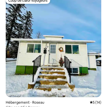
Coup de cœur voyageurs
Coup de cœur voyageurs
Hébergement ⋅ Roseau
Évaluation
5 (14)