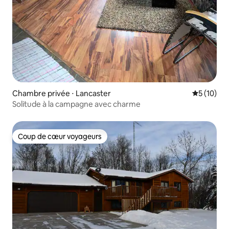
Chambre privée ⋅ Lancaster
Évaluation
5 (10)
Solitude à la campagne avec charme
Coup de cœur voyageurs
Coup de cœur voyageurs