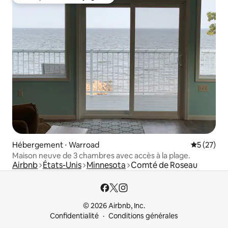
Coups de cœur voyageurs les plus appréciés
Hébergement ⋅ Warroad
Évaluation
5 (27)
Maison neuve de 3 chambres avec accès à la plage.
Airbnb
États-Unis
Minnesota
Comté de Roseau
© 2026 Airbnb, Inc.
Confidentialité
Conditions générales