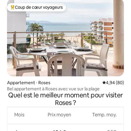
Coup de cœur voyageurs
Coups de cœur voyageurs les plus appréciés
Appartement ⋅ Roses
Évaluation mo
4,94 (80)
Bel appartement à Roses avec vue sur la plage
Quel est le meilleur moment pour visiter
Roses ?
Mois
Prix moyen
Temp. moy.