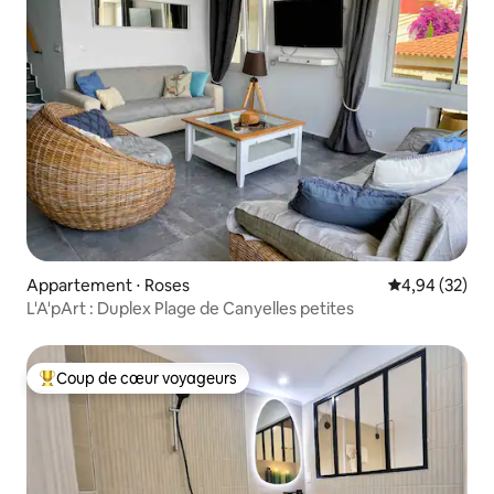
Appartement ⋅ Roses
Évaluation mo
4,94 (32)
L'A'pArt : Duplex Plage de Canyelles petites
Coup de cœur voyageurs
Coups de cœur voyageurs les plus appréciés