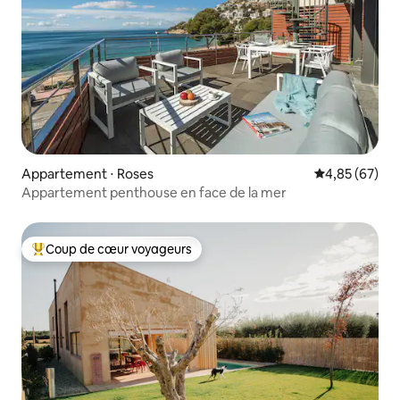
Appartement ⋅ Roses
Évaluation mo
4,85 (67)
Appartement penthouse en face de la mer
Coup de cœur voyageurs
Coups de cœur voyageurs les plus appréciés