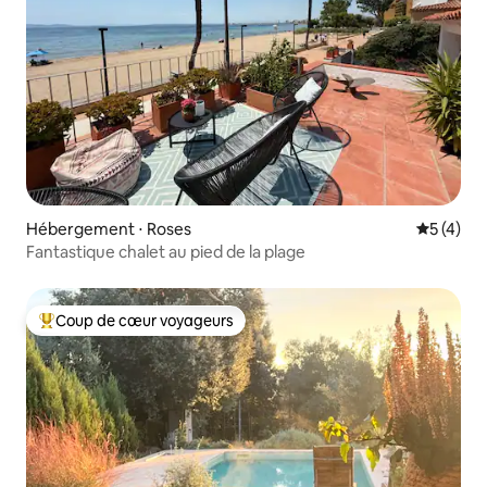
Hébergement ⋅ Roses
Évaluatio
5 (4)
Fantastique chalet au pied de la plage
Coup de cœur voyageurs
Coups de cœur voyageurs les plus appréciés