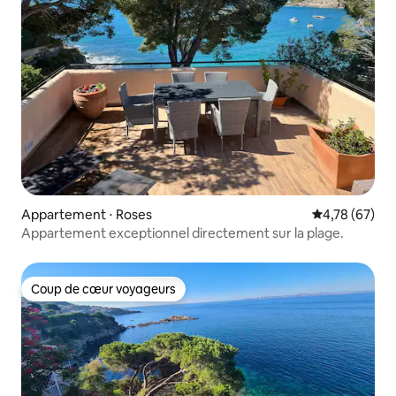
Appartement ⋅ Roses
Évaluation mo
4,78 (67)
Appartement exceptionnel directement sur la plage.
Coup de cœur voyageurs
Coup de cœur voyageurs