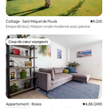
Cottage ⋅ Sant Miquel de Fluvià
Évaluation
5 (24)
Empordà Soul, Maison rurale moderne avec piscine
Coup de cœur voyageurs
Coup de cœur voyageurs
Appartement ⋅ Roses
Évaluation moy
4,86 (249)