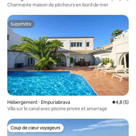
Charmante maison de pêcheurs en bord de mer
Superhôte
Superhôte
Hébergement ⋅ Empuriabrava
Évaluation 
4,8 (5)
Villa sur le canal avec piscine privée et amarrage
Coup de cœur voyageurs
Coup de cœur voyageurs