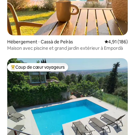
Hébergement ⋅ Cassà de Pelràs
Évaluation moy
4,91 (186)
Maison avec piscine et grand jardin extérieur à Empordà
Coup de cœur voyageurs
Coups de cœur voyageurs les plus appréciés