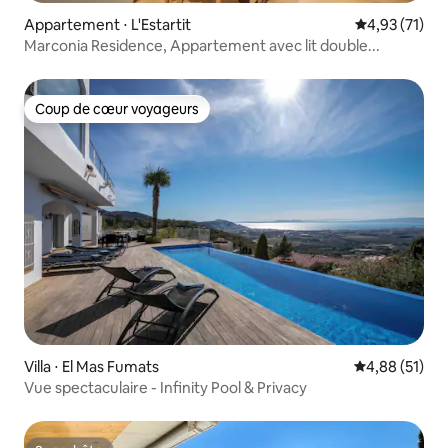
Appartement ⋅ L'Estartit
Évaluation mo
4,93 (71)
Marconia Residence, Appartement avec lit double...
Coup de cœur voyageurs
Coup de cœur voyageurs
Villa ⋅ El Mas Fumats
Évaluation mo
4,88 (51)
Vue spectaculaire - Infinity Pool & Privacy