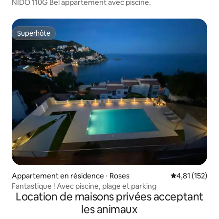
NIDO 110G Bel appartement avec piscine.
Superhôte
Superhôte
Appartement en résidence ⋅ Roses
Évaluation moy
4,81 (152)
Fantastique ! Avec piscine, plage et parking
Location de maisons privées acceptant
les animaux