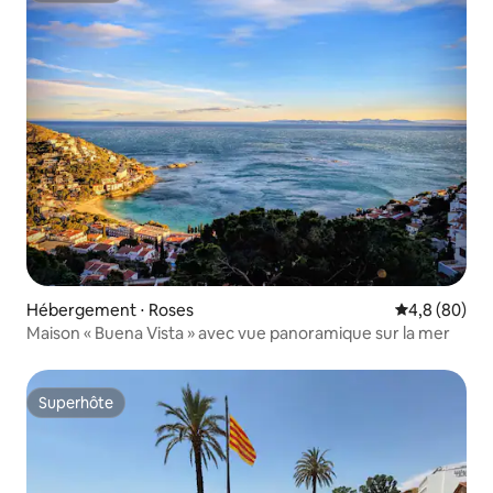
Hébergement ⋅ Roses
Évaluation m
4,8 (80)
Maison « Buena Vista » avec vue panoramique sur la mer
Superhôte
Superhôte