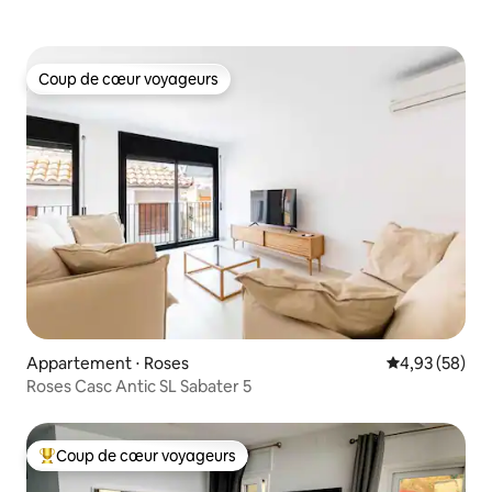
Coup de cœur voyageurs
Coup de cœur voyageurs
Appartement ⋅ Roses
Évaluation mo
4,93 (58)
Roses Casc Antic SL Sabater 5
Coup de cœur voyageurs
Coups de cœur voyageurs les plus appréciés