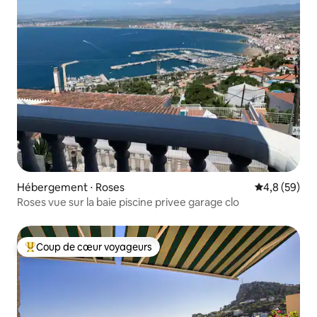
Hébergement ⋅ Roses
Évaluation m
4,8 (59)
Roses vue sur la baie piscine privee garage clo
Coup de cœur voyageurs
Coups de cœur voyageurs les plus appréciés