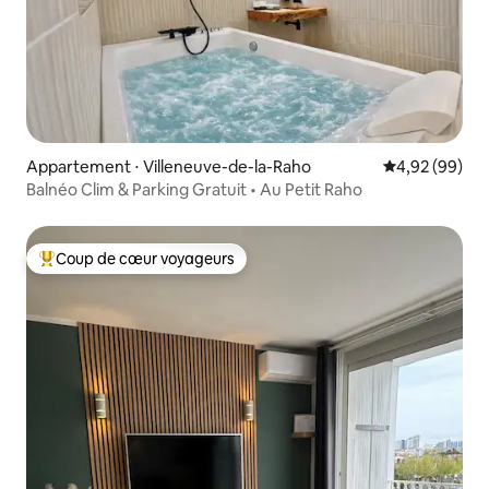
Appartement ⋅ Villeneuve-de-la-Raho
Évaluation mo
4,92 (99)
Balnéo Clim & Parking Gratuit • Au Petit Raho
Coup de cœur voyageurs
Coups de cœur voyageurs les plus appréciés