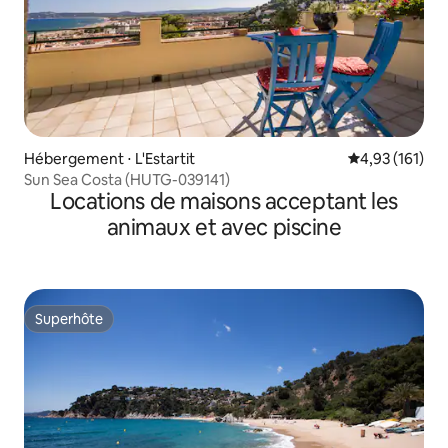
Hébergement ⋅ L'Estartit
Évaluation moy
4,93 (161)
Sun Sea Costa (HUTG-039141)
Locations de maisons acceptant les
animaux et avec piscine
Superhôte
Superhôte