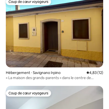
Coup de cœur voyageurs
Coup de cœur voyageurs
Hébergement ⋅ Savignano Irpino
Évaluation mo
4,83 (12)
« La maison des grands-parents » dans le centre de
Savignano Irpino
Coup de cœur voyageurs
Coup de cœur voyageurs