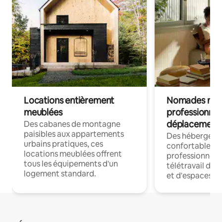
Locations entièrement
Nomades num
meublées
professionnel
déplacement
Des cabanes de montagne
paisibles aux appartements
Des hébergem
urbains pratiques, ces
confortables p
locations meublées offrent
professionnels
tous les équipements d'un
télétravail dis
logement standard.
et d'espaces de