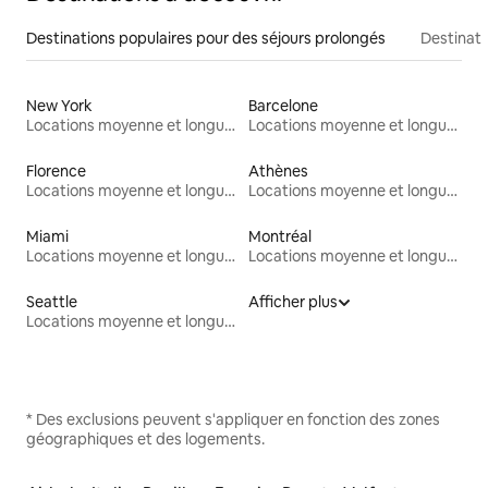
Destinations populaires pour des séjours prolongés
Destinati
New York
Barcelone
Locations moyenne et longue durée
Locations moyenne et longue durée
Florence
Athènes
Locations moyenne et longue durée
Locations moyenne et longue durée
Miami
Montréal
Locations moyenne et longue durée
Locations moyenne et longue durée
Seattle
Afficher plus
Locations moyenne et longue durée
* Des exclusions peuvent s'appliquer en fonction des zones
géographiques et des logements.