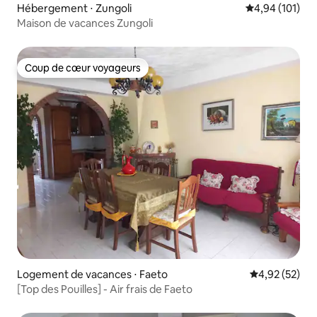
Hébergement ⋅ Zungoli
Évaluation moy
4,94 (101)
Maison de vacances Zungoli
Coup de cœur voyageurs
Coup de cœur voyageurs
Logement de vacances ⋅ Faeto
Évaluation mo
4,92 (52)
[Top des Pouilles] - Air frais de Faeto