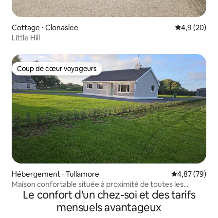
Cottage ⋅ Clonaslee
Évaluation m
4,9 (20)
Little Hill
Coup de cœur voyageurs
Coup de cœur voyageurs
Hébergement ⋅ Tullamore
Évaluation mo
4,87 (79)
Maison confortable située à proximité de toutes les
Le confort d'un chez-soi et des tarifs
commodités.
mensuels avantageux