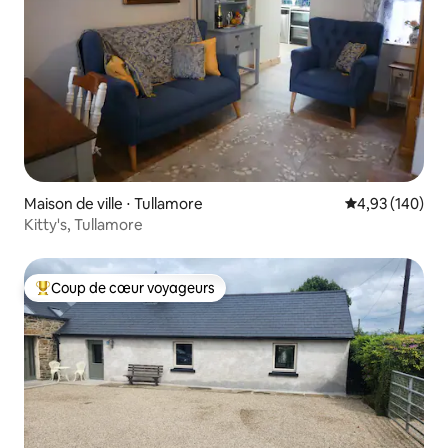
Maison de ville ⋅ Tullamore
Évaluation moy
4,93 (140)
Kitty's, Tullamore
Coup de cœur voyageurs
Coups de cœur voyageurs les plus appréciés