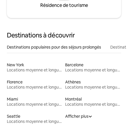
Résidence de tourisme
Destinations à découvrir
Destinations populaires pour des séjours prolongés
Destinati
New York
Barcelone
Locations moyenne et longue durée
Locations moyenne et longue durée
Florence
Athènes
Locations moyenne et longue durée
Locations moyenne et longue durée
Miami
Montréal
Locations moyenne et longue durée
Locations moyenne et longue durée
Seattle
Afficher plus
Locations moyenne et longue durée