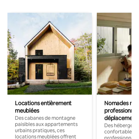
Locations entièrement
Nomades num
meublées
professionnel
déplacement
Des cabanes de montagne
paisibles aux appartements
Des hébergem
urbains pratiques, ces
confortables p
locations meublées offrent
professionnels