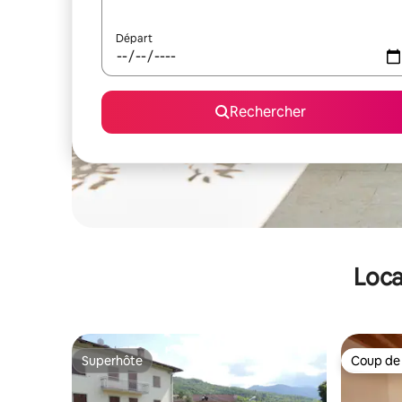
Départ
Rechercher
Loca
Superhôte
Coup de
Superhôte
Coup de