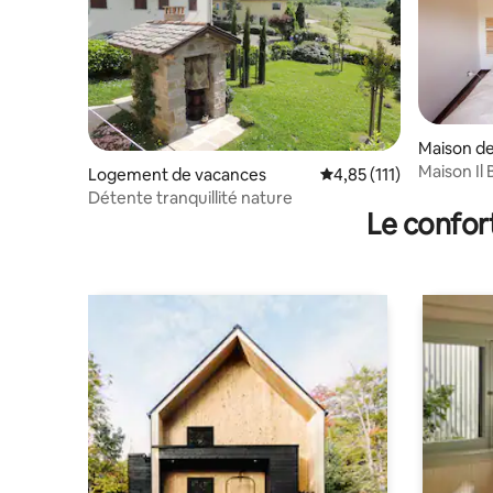
Maison de 
Maison Il
Logement de vacances
Évaluation moyenne sur
4,85 (111)
Détente tranquillité nature
Le confor