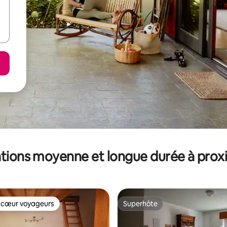
tions moyenne et longue durée à prox
 cœur voyageurs
Superhôte
 cœur voyageurs
Superhôte