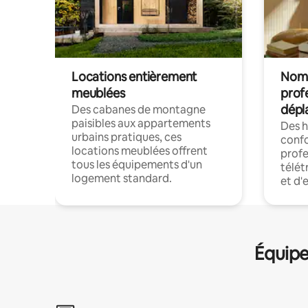
Locations entièrement
Noma
meublées
prof
dépl
Des cabanes de montagne
paisibles aux appartements
Des 
urbains pratiques, ces
confo
locations meublées offrent
profe
tous les équipements d'un
télét
logement standard.
et d'
Équipe