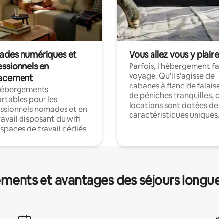
des numériques et
Vous allez vous y plaire
essionnels en
Parfois, l'hébergement fai
voyage. Qu'il s'agisse de
acement
cabanes à flanc de falais
hébergements
de péniches tranquilles, 
rtables pour les
locations sont dotées de
ssionnels nomades et en
caractéristiques uniques
ravail disposant du wifi
espaces de travail dédiés.
ments et avantages des séjours longu