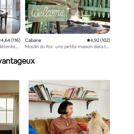
taires : 4,89 sur 5
valuation moyenne sur la base de 116 commentaires : 4,64 sur 5
4,64 (116)
Cabane
Évaluation moyenne sur
4,92 (102)
 détente
Moulin du Roi : une petite maison dans la
forêt
avantageux