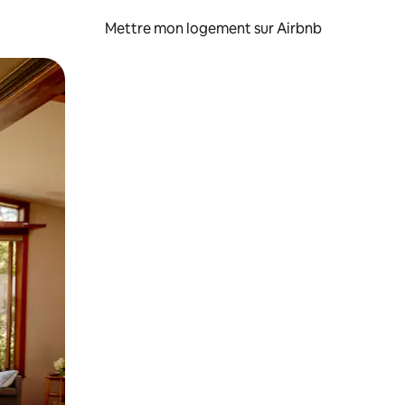
Mettre mon logement sur Airbnb
sant glisser.