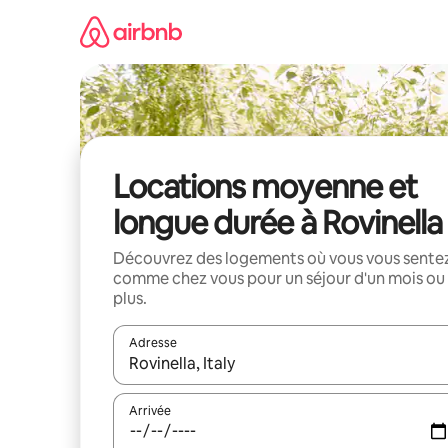
Aller
directement
au
contenu
Locations moyenne et
longue durée à Rovinella
Découvrez des logements où vous vous sente
comme chez vous pour un séjour d'un mois ou
plus.
Adresse
Lorsque les résultats s'affichent, utilisez les flèc
Arrivée