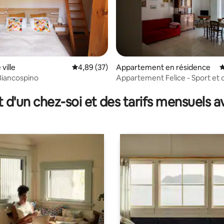
ville
Évaluation moyenne sur la base de 37 commen
4,89 (37)
Appartement en résidence
É
 Biancospino
Appartement Felice - Sport et
 la base de 111 commentaires : 4,85 sur 5
sur les Apennins
t d'un chez-soi et des tarifs mensuels 