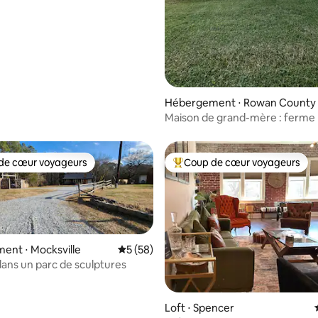
Hébergement ⋅ Rowan County
Maison de grand-mère : ferm
et sereine
de cœur voyageurs
Coup de cœur voyageurs
 cœur voyageurs les plus appréciés
Coups de cœur voyageurs les p
ent ⋅ Mocksville
Évaluation moyenne sur la base de 58 co
5 (58)
ans un parc de sculptures
Loft ⋅ Spencer