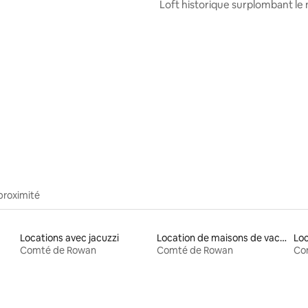
Loft historique surplombant l
des transports de la Caroline d
 sur la base de 32 commentaires : 5 sur 5
proximité
Locations avec jacuzzi
Location de maisons de vacances
Comté de Rowan
Comté de Rowan
Co