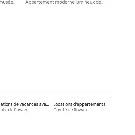
e musée
Appartement moderne lumineux de
u Nord
2 chambres
Locations de vacances avec piscine
Locations d'appartements
mté de Rowan
Comté de Rowan