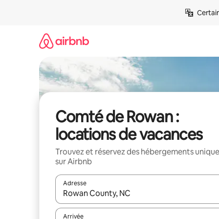
Aller
Certai
directement
au
contenu
Comté de Rowan :
locations de vacances
Trouvez et réservez des hébergements uniqu
sur Airbnb
Adresse
Lorsque les résultats s'affichent, utilisez les flèc
Arrivée