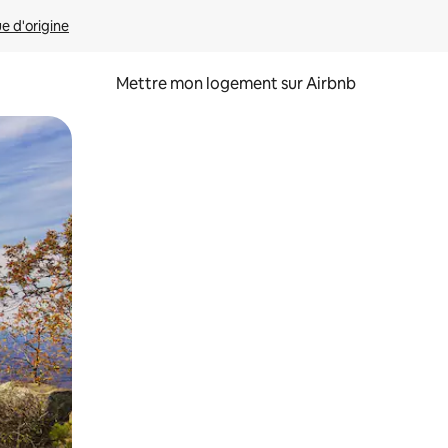
ue d'origine
Mettre mon logement sur Airbnb
sant glisser.