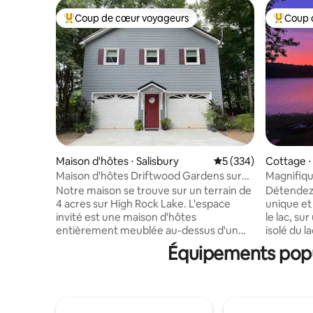
Coup de cœur voyageurs
Coup 
Coups de cœur voyageurs les plus appréciés
Coups de
Maison d'hôtes ⋅ Salisbury
Évaluation moyenne s
5 (334)
Cottage ⋅
Maison d'hôtes Driftwood Gardens sur
Magnifiqu
High Rock Lake
rocher éle
Notre maison se trouve sur un terrain de
Détendez-
4 acres sur High Rock Lake. L'espace
unique et 
invité est une maison d'hôtes
le lac, su
entièrement meublée au-dessus d'un
isolé du l
espace de stockage détaché
Nous som
Équipements popu
(15 marches). La chambre dispose d'un lit
profonde d
king-size et d'une télévision, le salon
suffisamm
dispose d'un canapé complet, d'un
sont ouver
fauteuil inclinable et d'une télévision
niveau du
avec antenne HD et Netflix - PAS DE
de l’eau en q