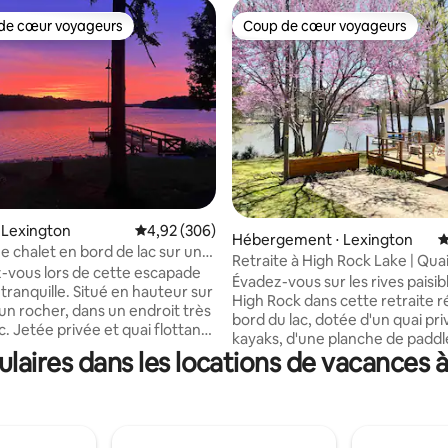
de cœur voyageurs
Coup de cœur voyageurs
 cœur voyageurs les plus appréciés
Coup de cœur voyageurs
ur la base de 334 commentaires : 5 sur 5
 Lexington
Évaluation moyenne sur la base de 306 commen
4,92 (306)
Hébergement ⋅ Lexington
É
e chalet en bord de lac sur un
Retraite à High Rock Lake | Qua
vé !
vous lors de cette escapade
+ Foyer
Évadez-vous sur les rives paisib
tranquille. Situé en hauteur sur
High Rock dans cette retraite 
r un rocher, dans un endroit très
bord du lac, dotée d'un quai pri
ac. Jetée privée et quai flottant.
kayaks, d'une planche de paddl
mes sur une partie peu
laires dans les locations de vacances
hamac, d'un barbecue, de foye
u lac ; parfois, si l’eau est
extérieurs et d'une vue magnifi
ent basse ou si les barrages
coucher de soleil. Pêchez depuis
ts, la jetée peut se trouver au
faites du paddle sur le lac ou d
 sol. 95 % du temps, nous avons
vous au bord de l'eau avant de
uantité suffisante. Il y a des