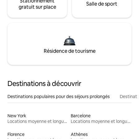
Stationnement
Salle de sport
gratuit sur place
Résidence de tourisme
Destinations à découvrir
Destinations populaires pour des séjours prolongés
Destinati
New York
Barcelone
Locations moyenne et longue durée
Locations moyenne et longue durée
Florence
Athènes