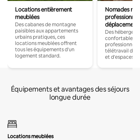
Locations entièrement
Nomades num
meublées
professionnel
déplacement
Des cabanes de montagne
paisibles aux appartements
Des hébergem
urbains pratiques, ces
confortables p
locations meublées offrent
professionnels
tous les équipements d'un
télétravail dis
logement standard.
et d'espaces de
Équipements et avantages des séjours
longue durée
Locations meublées