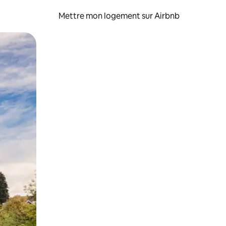
Mettre mon logement sur Airbnb
sant glisser.