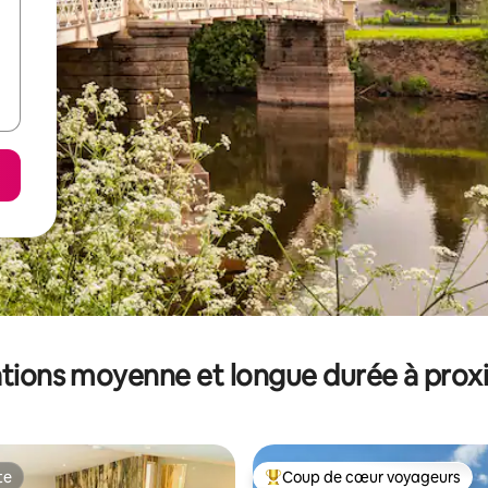
tions moyenne et longue durée à prox
te
Coup de cœur voyageurs
te
Coups de cœur voyageurs les p