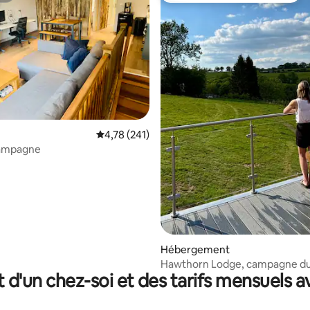
la base de 339 commentaires : 4,97 sur 5
Évaluation moyenne sur la base de 241 comme
4,78 (241)
campagne
Hébergement
Hawthorn Lodge, campagne d
t d'un chez-soi et des tarifs mensuels 
Herefordshire