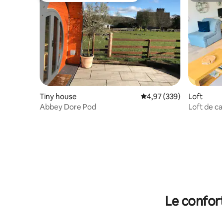
Tiny house
Évaluation moyenne sur 
4,97 (339)
Loft
Abbey Dore Pod
Loft de 
Le confor