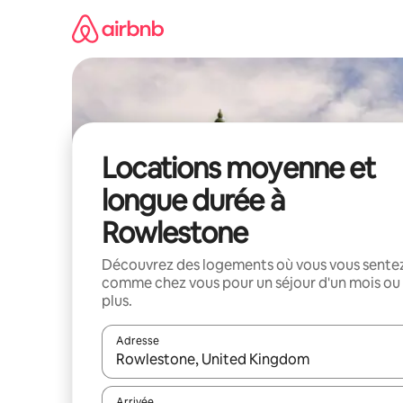
Aller
directement
au
contenu
Locations moyenne et
longue durée à
Rowlestone
Découvrez des logements où vous vous sente
comme chez vous pour un séjour d'un mois ou
plus.
Adresse
Lorsque les résultats s'affichent, utilisez les flèc
Arrivée