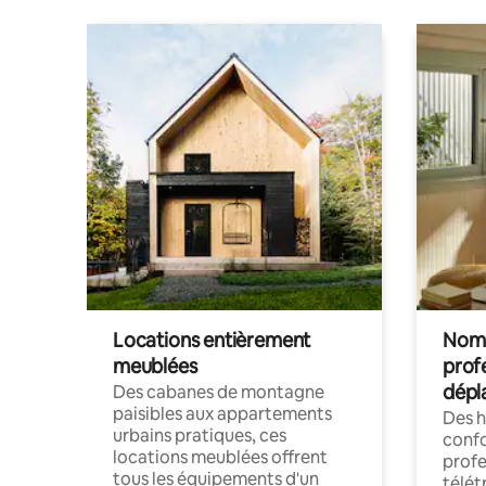
Locations entièrement
Noma
meublées
prof
dépl
Des cabanes de montagne
paisibles aux appartements
Des 
urbains pratiques, ces
confo
locations meublées offrent
profe
tous les équipements d'un
télét