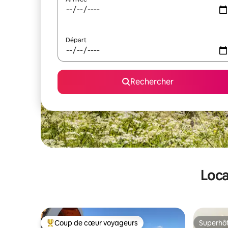
Départ
Rechercher
Loca
Coup de cœur voyageurs
Superhô
Coups de cœur voyageurs les plus appréciés
Superhô