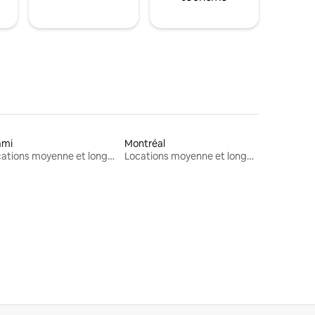
ami
Montréal
Locations moyenne et longue durée
Locations moyenne et longue durée