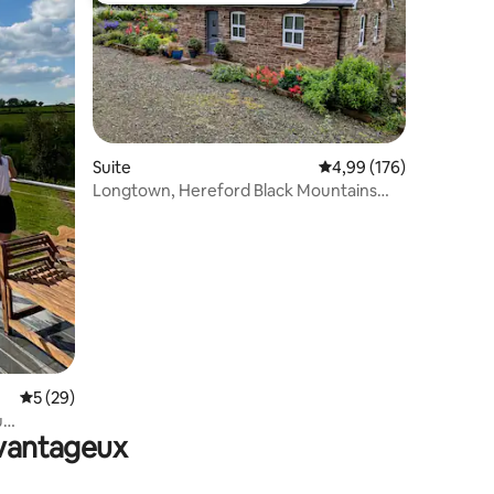
Suite
Évaluation moyenne sur
4,99 (176)
Longtown, Hereford Black Mountains
Retraite rurale
ntaires : 4,78 sur 5
Évaluation moyenne sur la base de 29 commentaires : 5 sur 5
5 (29)
u
avantageux