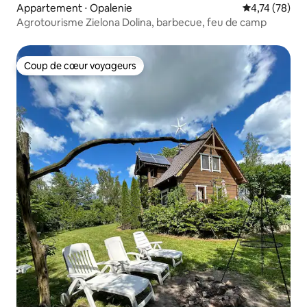
Appartement ⋅ Opalenie
Évaluation mo
4,74 (78)
Agrotourisme Zielona Dolina, barbecue, feu de camp
Coup de cœur voyageurs
Coup de cœur voyageurs