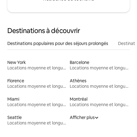
Destinations à découvrir
Destinations populaires pour des séjours prolongés
Destinati
New York
Barcelone
Locations moyenne et longue durée
Locations moyenne et longue durée
Florence
Athènes
Locations moyenne et longue durée
Locations moyenne et longue durée
Miami
Montréal
Locations moyenne et longue durée
Locations moyenne et longue durée
Seattle
Afficher plus
Locations moyenne et longue durée