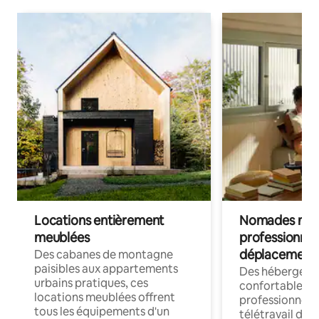
Locations entièrement
Nomades num
meublées
professionnel
déplacement
Des cabanes de montagne
paisibles aux appartements
Des hébergem
urbains pratiques, ces
confortables p
locations meublées offrent
professionnels
tous les équipements d'un
télétravail dis