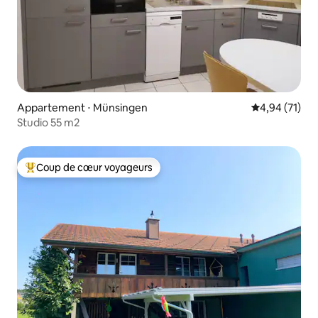
Appartement ⋅ Münsingen
Évaluation mo
4,94 (71)
Studio 55 m2
Coup de cœur voyageurs
Coups de cœur voyageurs les plus appréciés