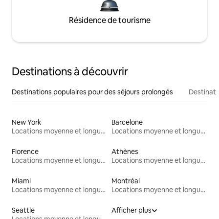
Résidence de tourisme
Destinations à découvrir
Destinations populaires pour des séjours prolongés
Destinati
New York
Barcelone
Locations moyenne et longue durée
Locations moyenne et longue durée
Florence
Athènes
Locations moyenne et longue durée
Locations moyenne et longue durée
Miami
Montréal
Locations moyenne et longue durée
Locations moyenne et longue durée
Seattle
Afficher plus
Locations moyenne et longue durée