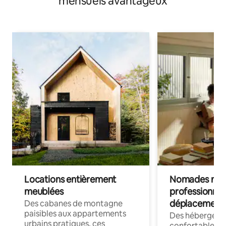
mensuels avantageux
Locations entièrement
Nomades num
meublées
professionnel
déplacement
Des cabanes de montagne
paisibles aux appartements
Des hébergem
urbains pratiques, ces
confortables p