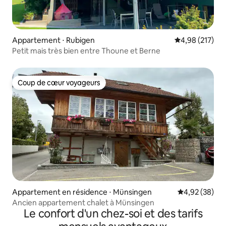
Appartement ⋅ Rubigen
Évaluation moy
4,98 (217)
Petit mais très bien entre Thoune et Berne
Coup de cœur voyageurs
Coup de cœur voyageurs
Appartement en résidence ⋅ Münsingen
Évaluation mo
4,92 (38)
Ancien appartement chalet à Münsingen
Le confort d'un chez-soi et des tarifs