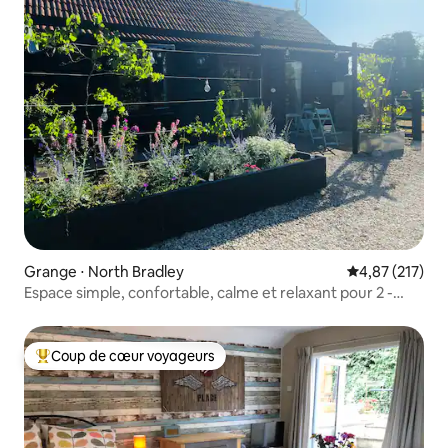
Grange ⋅ North Bradley
Évaluation moy
4,87 (217)
Espace simple, confortable, calme et relaxant pour 2 -
Bouleau
Coup de cœur voyageurs
Coups de cœur voyageurs les plus appréciés