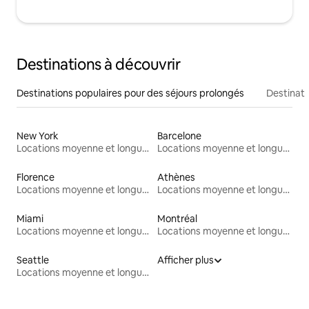
Destinations à découvrir
Destinations populaires pour des séjours prolongés
Destinati
New York
Barcelone
Locations moyenne et longue durée
Locations moyenne et longue durée
Florence
Athènes
Locations moyenne et longue durée
Locations moyenne et longue durée
Miami
Montréal
Locations moyenne et longue durée
Locations moyenne et longue durée
Seattle
Afficher plus
Locations moyenne et longue durée