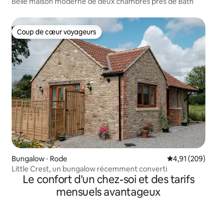
Belle maison moderne de deux chambres près de Bath
Coup de cœur voyageurs
Coup de cœur voyageurs
Bungalow ⋅ Rode
Évaluation moy
4,91 (209)
Little Crest, un bungalow récemment converti
Le confort d'un chez-soi et des tarifs
mensuels avantageux