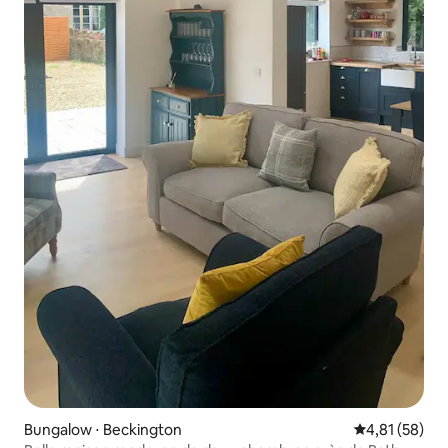
Bungalow ⋅ Beckington
Évaluation mo
4,81 (58)