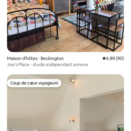
Maison d'hôtes ⋅ Beckington
Évaluation mo
4,99 (90)
Joe's Place - studio indépendant annexe
Coup de cœur voyageurs
Coup de cœur voyageurs