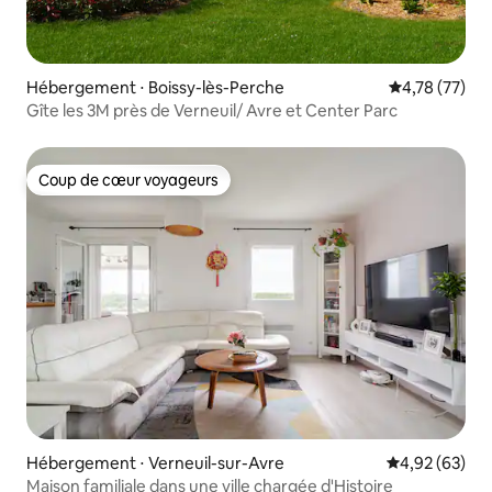
Hébergement ⋅ Boissy-lès-Perche
Évaluation mo
4,78 (77)
Gîte les 3M près de Verneuil/ Avre et Center Parc
Coup de cœur voyageurs
Coup de cœur voyageurs
Hébergement ⋅ Verneuil-sur-Avre
Évaluation mo
4,92 (63)
Maison familiale dans une ville chargée d'Histoire