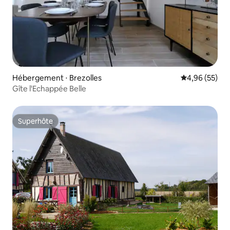
Hébergement ⋅ Brezolles
Évaluation mo
4,96 (55)
Gîte l'Echappée Belle
Superhôte
Superhôte