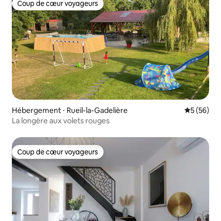
Coup de cœur voyageurs
Coup de cœur voyageurs
Hébergement ⋅ Rueil-la-Gadelière
Évaluation
5 (56)
La longère aux volets rouges
Coup de cœur voyageurs
Coup de cœur voyageurs