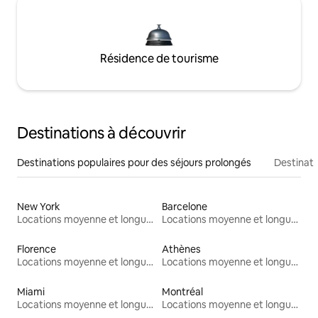
Résidence de tourisme
Destinations à découvrir
Destinations populaires pour des séjours prolongés
Destinati
New York
Barcelone
Locations moyenne et longue durée
Locations moyenne et longue durée
Florence
Athènes
Locations moyenne et longue durée
Locations moyenne et longue durée
Miami
Montréal
Locations moyenne et longue durée
Locations moyenne et longue durée