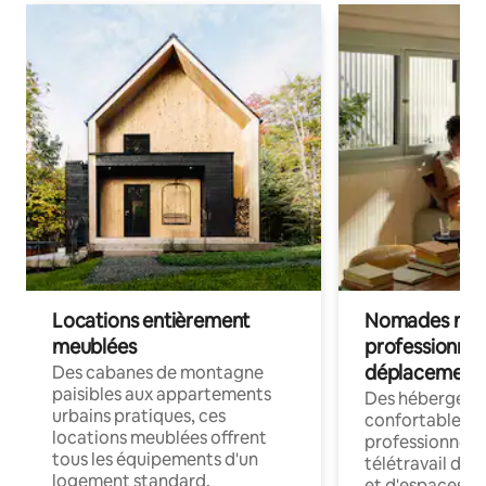
Locations entièrement
Nomades num
meublées
professionnel
déplacement
Des cabanes de montagne
paisibles aux appartements
Des hébergem
urbains pratiques, ces
confortables p
locations meublées offrent
professionnels
tous les équipements d'un
télétravail dis
logement standard.
et d'espaces de