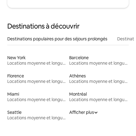
Destinations à découvrir
Destinations populaires pour des séjours prolongés
Destinati
New York
Barcelone
Locations moyenne et longue durée
Locations moyenne et longue durée
Florence
Athènes
Locations moyenne et longue durée
Locations moyenne et longue durée
Miami
Montréal
Locations moyenne et longue durée
Locations moyenne et longue durée
Seattle
Afficher plus
Locations moyenne et longue durée