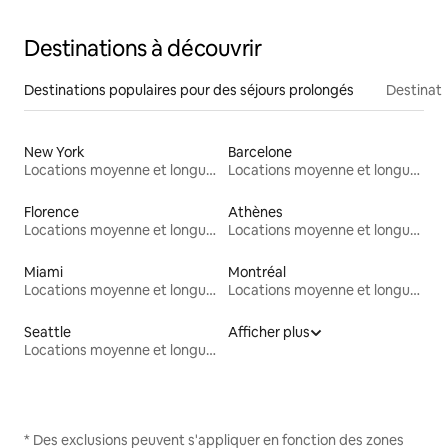
Destinations à découvrir
Destinations populaires pour des séjours prolongés
Destinati
New York
Barcelone
Locations moyenne et longue durée
Locations moyenne et longue durée
Florence
Athènes
Locations moyenne et longue durée
Locations moyenne et longue durée
Miami
Montréal
Locations moyenne et longue durée
Locations moyenne et longue durée
Seattle
Afficher plus
Locations moyenne et longue durée
* Des exclusions peuvent s'appliquer en fonction des zones