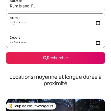
Adresse
Lorsque les résultats s'affichent, utilisez les flèches vers le hau
Arrivée
Départ
Rechercher
Locations moyenne et longue durée à
proximité
Coup de cœur voyageurs
Coups de cœur voyageurs les plus appréciés