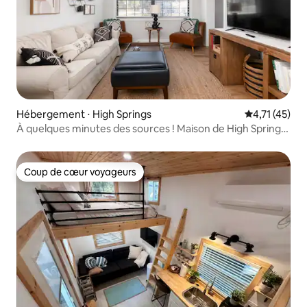
Hébergement ⋅ High Springs
Évaluation mo
4,71 (45)
À quelques minutes des sources ! Maison de High Springs
pour 6 personnes
Coup de cœur voyageurs
Coup de cœur voyageurs