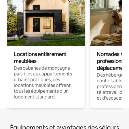
Locations entièrement
Nomades num
meublées
professionnel
déplacement
Des cabanes de montagne
paisibles aux appartements
Des hébergem
urbains pratiques, ces
confortables p
locations meublées offrent
professionnels
tous les équipements d'un
télétravail dis
logement standard.
et d'espaces de
Équipements et avantages des séjours