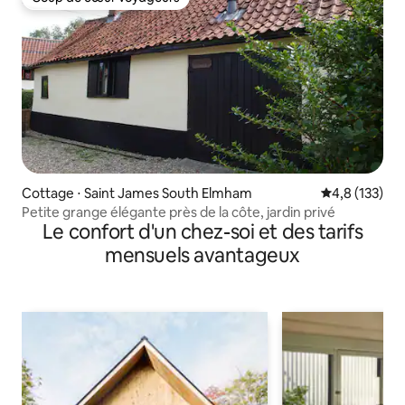
Coup de cœur voyageurs
Cottage ⋅ Saint James South Elmham
Évaluation mo
4,8 (133)
Petite grange élégante près de la côte, jardin privé
Le confort d'un chez-soi et des tarifs
mensuels avantageux