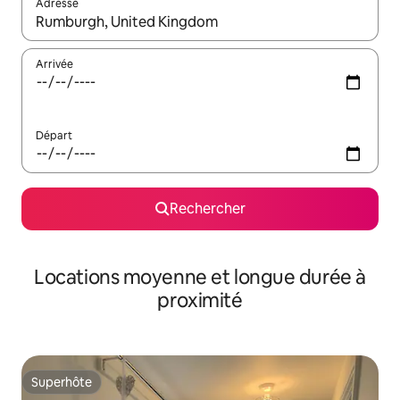
Adresse
Lorsque les résultats s'affichent, utilisez les flèches vers le hau
Arrivée
Départ
Rechercher
Locations moyenne et longue durée à
proximité
Superhôte
Superhôte