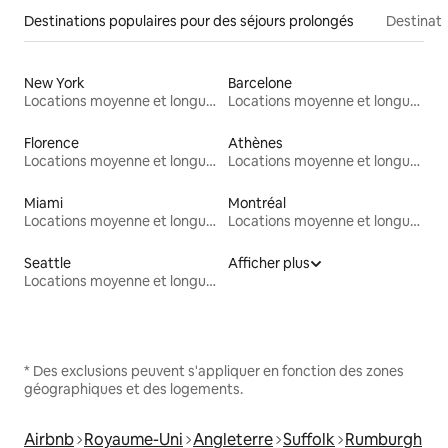
Destinations populaires pour des séjours prolongés
Destinati
New York
Barcelone
Locations moyenne et longue durée
Locations moyenne et longue durée
Florence
Athènes
Locations moyenne et longue durée
Locations moyenne et longue durée
Miami
Montréal
Locations moyenne et longue durée
Locations moyenne et longue durée
Seattle
Afficher plus
Locations moyenne et longue durée
* Des exclusions peuvent s'appliquer en fonction des zones
géographiques et des logements.
Airbnb
Royaume-Uni
Angleterre
Suffolk
Rumburgh