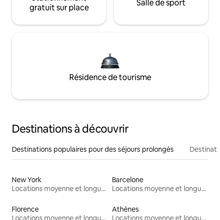
Salle de sport
gratuit sur place
Résidence de tourisme
Destinations à découvrir
Destinations populaires pour des séjours prolongés
Destinati
New York
Barcelone
Locations moyenne et longue durée
Locations moyenne et longue durée
Florence
Athènes
Locations moyenne et longue durée
Locations moyenne et longue durée