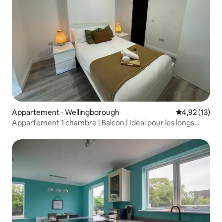
Appartement ⋅ Wellingborough
Évaluation mo
4,92 (13)
Appartement 1 chambre | Balcon | Idéal pour les longs
séjours