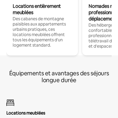
Locations entièrement
Nomades num
meublées
professionnel
déplacement
Des cabanes de montagne
paisibles aux appartements
Des hébergem
urbains pratiques, ces
confortables p
locations meublées offrent
professionnels
tous les équipements d'un
télétravail dis
logement standard.
et d'espaces de
Équipements et avantages des séjours
longue durée
Locations meublées