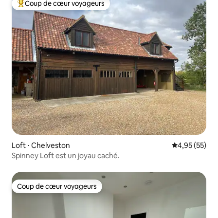
Coup de cœur voyageurs
Coups de cœur voyageurs les plus appréciés
Loft ⋅ Chelveston
Évaluation mo
4,95 (55)
Spinney Loft est un joyau caché.
Coup de cœur voyageurs
Coup de cœur voyageurs